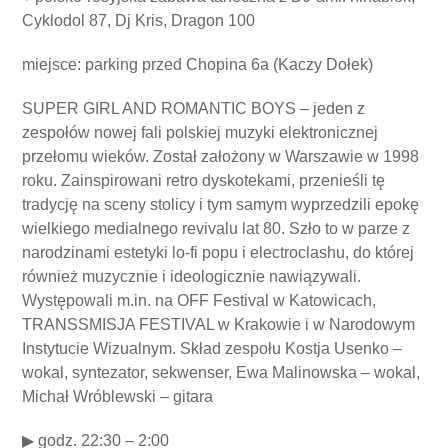
Cyklodol 87, Dj Kris, Dragon 100
miejsce: parking przed Chopina 6a (Kaczy Dołek)
SUPER GIRL AND ROMANTIC BOYS – jeden z
zespołów nowej fali polskiej muzyki elektronicznej
przełomu wieków. Został założony w Warszawie w 1998
roku. Zainspirowani retro dyskotekami, przenieśli tę
tradycję na sceny stolicy i tym samym wyprzedzili epokę
wielkiego medialnego revivalu lat 80. Szło to w parze z
narodzinami estetyki lo-fi popu i electroclashu, do której
również muzycznie i ideologicznie nawiązywali.
Występowali m.in. na OFF Festival w Katowicach,
TRANSSMISJA FESTIVAL w Krakowie i w Narodowym
Instytucie Wizualnym. Skład zespołu Kostja Usenko –
wokal, syntezator, sekwenser, Ewa Malinowska – wokal,
Michał Wróblewski – gitara
▶ godz. 22:30 – 2:00