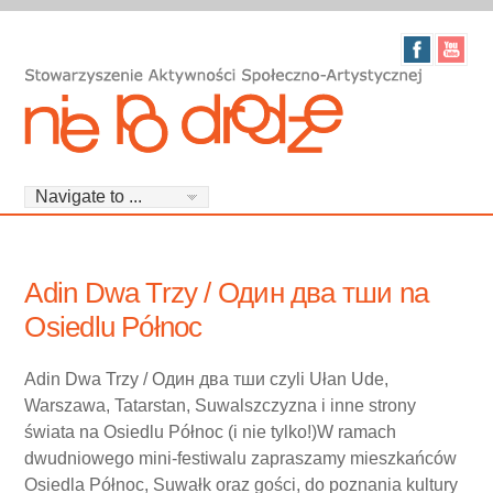
Adin Dwa Trzy / Один два тши na
Osiedlu Północ
Adin Dwa Trzy / Один два тши czyli Ułan Ude,
Warszawa, Tatarstan, Suwalszczyzna i inne strony
świata na Osiedlu Północ (i nie tylko!)W ramach
dwudniowego mini-festiwalu zapraszamy mieszkańców
Osiedla Północ, Suwałk oraz gości, do poznania kultury