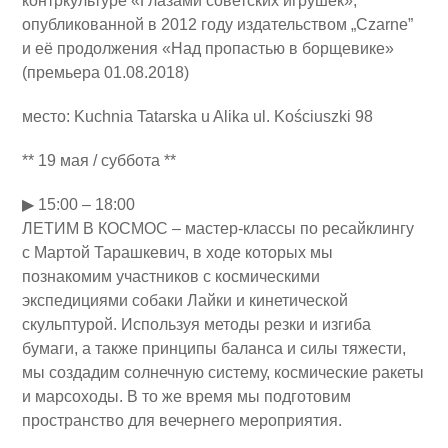
контркультуре «Глазами советских игрушек»,
опубликованной в 2012 году издательством „Czarne”
и её продолжения «Над пропастью в борщевике»
(премьера 01.08.2018)
место: Kuchnia Tatarska u Alika ul. Kościuszki 98
** 19 мая / суббота **
▶ 15:00 – 18:00
ЛЕТИМ В КОСМОС – мастер-классы по ресайклингу
с Мартой Тарашкевич, в ходе которых мы
познакомим участников с космическими
экспедициями собаки Лайки и кинетической
скульптурой. Используя методы резки и изгиба
бумаги, а также принципы баланса и силы тяжести,
мы создадим солнечную систему, космические ракеты
и марсоходы. В то же время мы подготовим
пространство для вечернего мероприятия.