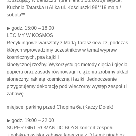
„Buszujący w barszczu” (premiera 1.08.2018)miejsce:
Kuchnia Tatarska u Alika ul. Kościuszki 98**19 maja /
sobota**
▶ godz. 15:00 – 18:00
LECIMY W KOSMOS
Recyklingowe warsztaty z Martą Taraszkiewicz, podczas
których wprowadzimy uczestników w temat wypraw
kosmicznych, psa Łajki i
kinetycznej rzeźby. Wykorzystując metody cięcia i gięcia
papieru oraz zasady równowagi i ciążenia zrobimy układ
słoneczny, rakietę kosmiczną i łaziki. Jednocześnie
przygotujemy dekorację pod wieczorny występ zespołu i
zabawę
miejsce: parking przed Chopina 6a (Kaczy Dołek)
▶ godz. 19:00 – 22:00
SUPER GIRL ROMANTIC BOYS koncert zespołu
+ polsko-rosyjska zabawa taneczna z DJ-ami: ninablok,