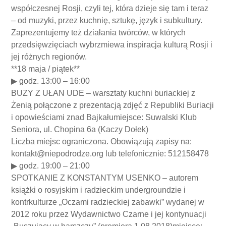
współczesnej Rosji, czyli tej, która dzieje się tam i teraz
– od muzyki, przez kuchnię, sztukę, język i subkultury.
Zaprezentujemy też działania twórców, w których
przedsięwzięciach wybrzmiewa inspiracja kulturą Rosji i
jej różnych regionów.
**18 maja / piątek**
▶ godz. 13:00 – 16:00
BUZY Z UŁAN UDE – warsztaty kuchni buriackiej z
Żenią połączone z prezentacją zdjęć z Republiki Buriacji
i opowieściami znad Bajkałumiejsce: Suwalski Klub
Seniora, ul. Chopina 6a (Kaczy Dołek)
Liczba miejsc ograniczona. Obowiązują zapisy na:
kontakt@niepodrodze.org lub telefonicznie: 512158478
▶ godz. 19:00 – 21:00
SPOTKANIE Z KONSTANTYM USENKO – autorem
książki o rosyjskim i radzieckim undergroundzie i
kontrkulturze „Oczami radzieckiej zabawki” wydanej w
2012 roku przez Wydawnictwo Czarne i jej kontynuacji