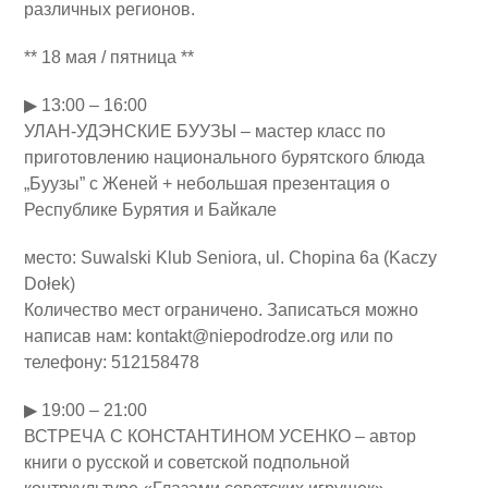
различных регионов.
** 18 мая / пятница **
▶ 13:00 – 16:00
УЛАН-УДЭНСКИЕ БУУЗЫ – мастер класс по
приготовлению национального бурятского блюда
„Буузы” с Женей + небольшая презентация о
Республике Бурятия и Байкале
место: Suwalski Klub Seniora, ul. Chopina 6a (Kaczy
Dołek)
Количество мест ограничено. Записаться можно
написав нам: kontakt@niepodrodze.org или по
телефону: 512158478
▶ 19:00 – 21:00
ВСТРЕЧА С КОНСТАНТИНОМ УСЕНКО – автор
книги о русской и советской подпольной