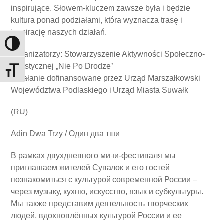
inspirujące. Słowem-kluczem zawsze była i będzie
kultura ponad podziałami, która wyznacza trasę i
inspirację naszych działań.
Toggle High Contrast
Organizatorzy: Stowarzyszenie Aktywności Społeczno-
Artystycznej „Nie Po Drodze”
Toggle Font size
Działanie dofinansowane przez Urząd Marszałkowski
Województwa Podlaskiego i Urząd Miasta Suwałk
(RU)
Adin Dwa Trzy / Один два тши
В рамках двухдневного мини-фестиваля мы
приглашаем жителей Сувалок и его гостей
познакомиться с культурой современной России –
через музыку, кухню, искусство, язык и субкультуры.
Мы также представим деятельность творческих
людей, вдохновлённых культурой России и ее