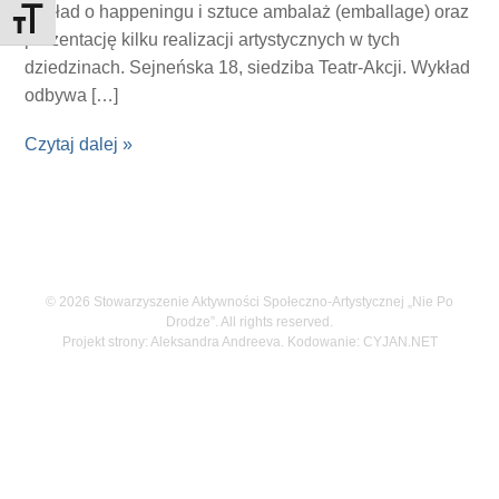
wykład o happeningu i sztuce ambalaż (emballage) oraz
Toggle Font size
prezentację kilku realizacji artystycznych w tych
dziedzinach. Sejneńska 18, siedziba Teatr-Akcji. Wykład
odbywa […]
Czytaj dalej »
© 2026 Stowarzyszenie Aktywności Społeczno-Artystycznej „Nie Po
Drodze”. All rights reserved.
Projekt strony: Aleksandra Andreeva. Kodowanie:
CYJAN.NET