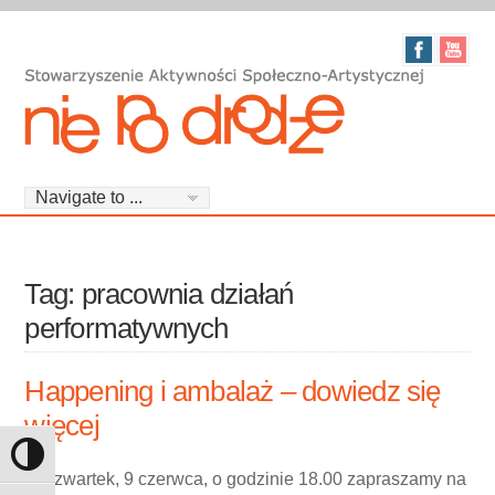
Tag: pracownia działań
performatywnych
Happening i ambalaż – dowiedz się
więcej
Toggle High Contrast
W czwartek, 9 czerwca, o godzinie 18.00 zapraszamy na