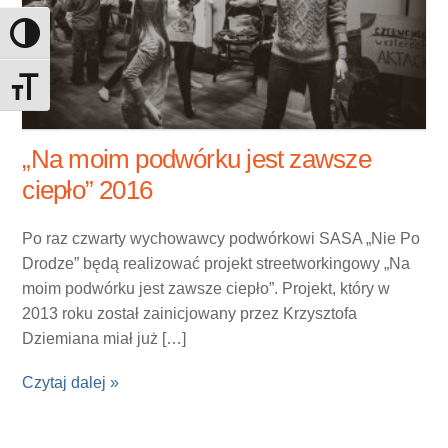
Toggle High Contrast
Toggle Font size
„Na moim podwórku jest zawsze
ciepło” 2016
Po raz czwarty wychowawcy podwórkowi SASA „Nie Po
Drodze” będą realizować projekt streetworkingowy „Na
moim podwórku jest zawsze ciepło”. Projekt, który w
2013 roku został zainicjowany przez Krzysztofa
Dziemiana miał już […]
Czytaj dalej »