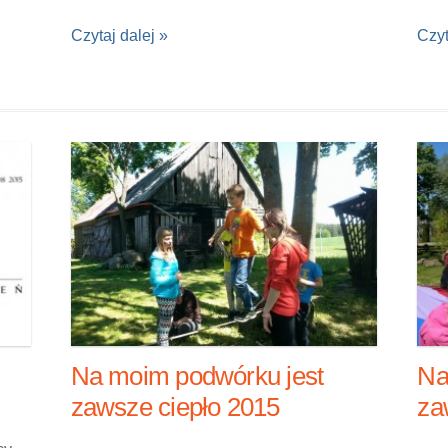
Czytaj dalej »
Czyt
Na moim podwórku jest
Na
zawsze ciepło 2015
za