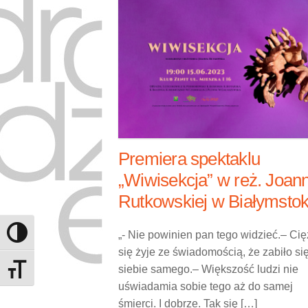
Premiera spektaklu
„Wiwisekcja” w reż. Joan
Rutkowskiej w Białymsto
„- Nie powinien pan tego widzieć.– Ci
Toggle High Contrast
się żyje ze świadomością, że zabiło si
siebie samego.– Większość ludzi nie
Toggle Font size
uświadamia sobie tego aż do samej
śmierci. I dobrze. Tak się […]