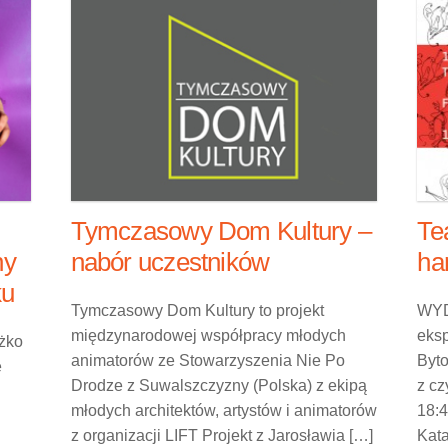
Tymczasowy Dom Kultury –
Te
ny
nabór uczestników
ha
ku
Tymczasowy Dom Kultury to projekt
WYD
międzynarodowej współpracy młodych
eks
ężko
animatorów ze Stowarzyszenia Nie Po
Byt
ę
Drodze z Suwalszczyzny (Polska) z ekipą
z cz
młodych architektów, artystów i animatorów
18:
z organizacji LIFT Projekt z Jarosławia […]
Kat