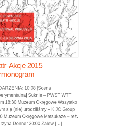
atr-Akcje 2015 –
rmonogram
ARZENIA: 10.08 [Scena
perymentalna] Suknie – PWST WTT
om 18:30 Muzeum Okręgowe Wszystko
ym się (nie) urodziliśmy – KIJO Group
40 Muzeum Okręgowe Matsukaze – reż.
arzyna Donner 20:00 Zalew […]