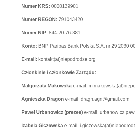
Numer KRS:
0000139901
Numer REGON:
791043420
Numer NIP:
844-20-76-381
Konto:
BNP Paribas Bank Polska S.A. nr 29 2030 0
E-mail:
kontakt(at)niepodrodze.org
Członkinie i członkowie Zarządu:
Małgorzata Makowska
e-mail: m.makowska(at)niep
Agnieszka Dragon
e-mail: dragn.agn@gmail.com
Paweł Urbanowicz (prezes)
e-mail: urbanowicz.pa
Izabela Giczewska
e-mail: i.giczewska(at)niepodrod