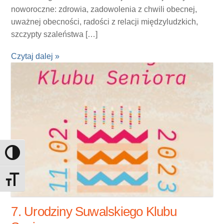
noworoczne: zdrowia, zadowolenia z chwili obecnej,
uważnej obecności, radości z relacji międzyludzkich,
szczypty szaleństwa […]
Czytaj dalej »
Toggle High Contrast
Toggle Font size
7. Urodziny Suwalskiego Klubu