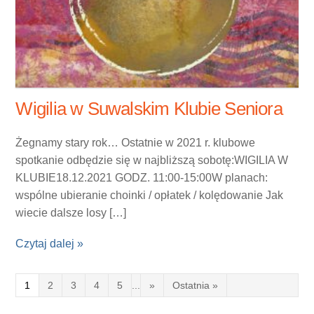
Wigilia w Suwalskim Klubie Seniora
Żegnamy stary rok… Ostatnie w 2021 r. klubowe
spotkanie odbędzie się w najbliższą sobotę:WIGILIA W
KLUBIE18.12.2021 GODZ. 11:00-15:00W planach:
wspólne ubieranie choinki / opłatek / kolędowanie Jak
wiecie dalsze losy […]
Czytaj dalej »
1
2
3
4
5
...
»
Ostatnia »