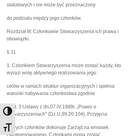
statutowych i nie może być przeznaczony
do podziału między jego członków.
Rozdział III: Członkowie Stowarzyszenia ich prawa i
obowiązki.
§ 11
1. Członkiem Stowarzyszenia może zostać każdy, kto
wyrazi wolę aktywnego realizowania jego
celów w ramach struktur organizacyjnych i spełnia
warunki nabywania członkostwa zgodnie
z Art. 3 Ustawy z dn.07.IV.1989r. „Prawo o
Toggle High Contrast
stowarzyszeniach” (Dz.U.89.20.104). Przyjęcia
nowych członków dokonuje Zarząd na wniosek
Toggle Font size
zainteresowanego. Członkami mogą zostać