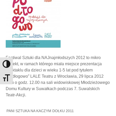
Festiwal Sztuki dla NAJnajmłodszych 2012 to mikro
projekt, w ramach którego miała miejsce prezentacja
Toggle High Contrast
spektaklu dla dzieci w wieku 1-5 lat pod tytułem
„Podłogowo” LALE Teatru z Wrocławia, 29 lipca 2012
Toggle Font size
roku o godz. 12.00 na sali widowiskowej Młodzieżowego
Domu Kultury w Suwałkach podczas 7. Suwalskich
Teatr-Akcji.
PANI SZTUKA NA KACZYM DOŁKU 2011