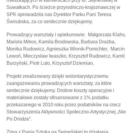
mieszkających w kamienicach przy ul. Sejneńskiej w
Suwałkach. Po ścieżce przyrodniczo-krajoznawczej w
SPK oprowadziła nas Dyrektor Parku Pani Teresa
Świrubska, za co serdecznie dziękujemy.
Prowadzący warsztaty i opiekunowie: Małgorzata Klahs,
Mariola Mitros, Kamila Brodowska, Barbara Drażba,
Monika Rudowicz, Agnieszka Winnik-Pomichter, Marcin
Lewoń, Mieczysław Iwaszko, Krzysztof Rudowicz, Kamil
Burzyński, Piotr Luto, Krzysztof Dziemian.
Projekt zrealizowany dzięki wolontarystycznemu
zaangażowaniu prowadzących warsztaty, za które
serdecznie dziękujemy. Drobne koszty operacyjne i
materiałowe zostały sfinansowane z 1% podatku
przekazanego w 2010 roku przez podatników na rzecz
Stowarzyszenia Aktywności Społeczno-Artystycznej „Nie
Po Drodze”.
Zima z Panią Sztuką na Sejneńskiej to działania