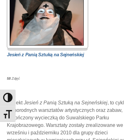
Jesień z Panią Sztuką na Sejneńskiej
58
Zdjęć
Toggle High Contrast
Projekt
Jesień z Panią Sztuką na Sejneńskiej
, to cykl
różnorodnych warsztatów artystycznych oraz zabaw,
Toggle Font size
zakończony wycieczką do Suwalskiego Parku
Krajobrazowego. Warsztaty zostały zrealizowane we
wrześniu i październiku 2010 dla grupy dzieci