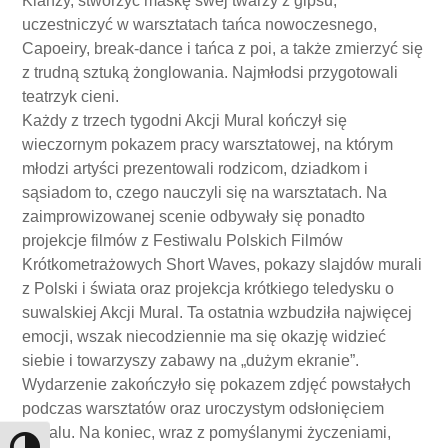
Klanzy, stworzyć maskę swej twarzy z gipsu,
uczestniczyć w warsztatach tańca nowoczesnego,
Capoeiry, break-dance i tańca z poi, a także zmierzyć się
z trudną sztuką żonglowania. Najmłodsi przygotowali
teatrzyk cieni.
Każdy z trzech tygodni Akcji Mural kończył się
wieczornym pokazem pracy warsztatowej, na którym
młodzi artyści prezentowali rodzicom, dziadkom i
sąsiadom to, czego nauczyli się na warsztatach. Na
zaimprowizowanej scenie odbywały się ponadto
projekcje filmów z Festiwalu Polskich Filmów
Krótkometrażowych Short Waves, pokazy slajdów murali
z Polski i świata oraz projekcja krótkiego teledysku o
suwalskiej Akcji Mural. Ta ostatnia wzbudziła najwięcej
emocji, wszak niecodziennie ma się okazję widzieć
siebie i towarzyszy zabawy na „dużym ekranie”.
Wydarzenie zakończyło się pokazem zdjęć powstałych
podczas warsztatów oraz uroczystym odsłonięciem
muralu. Na koniec, wraz z pomyślanymi życzeniami,