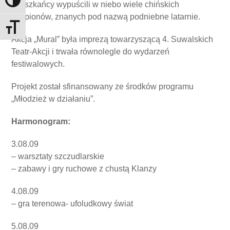
Toggle High Contrast
mieszkańcy wypuścili w niebo wiele chińskich
lampionów, znanych pod nazwą podniebne latarnie.
Toggle Font size
Akcja „Mural” była imprezą towarzyszącą 4. Suwalskich
Teatr-Akcji i trwała równolegle do wydarzeń
festiwalowych.
Projekt został sfinansowany ze środków programu
„Młodzież w działaniu”.
Harmonogram:
3.08.09
– warsztaty szczudlarskie
– zabawy i gry ruchowe z chustą Klanzy
4.08.09
– gra terenowa- ufoludkowy świat
5.08.09