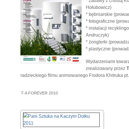
* zabawy z chustą K
Hołubowicz)
* bębniarskie (prowa
* fotograficzne (pro
* instalacji recykli
Andruczyk)
* żonglerki (prowadz
* plastyczne (prowad
Wydarzeniami towarz
zrealizowany przez
T
radzieckiego filmu animowanego Fiodora Khitruka pt
T-A FOREVER 2010