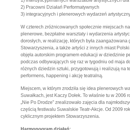
1) interdyscyplinarnych warsztatów artystycznych dla 
2) Pracowni Działań Performatywnych
3) integracyjnych i plenerowych wydarzeń artystyczn
W czterech zróżnicowanych społecznie miejscach na t
plenerowe, bezpłatne warsztaty i wydarzenia artystyc
dorosłych, w realizację, których była zaangażowana
Stowarzyszenia, a także artyści z innych miast Pols
objęła autorskim programem edukacji w dziedzinie pe
podczas odbywających się raz w tygodniu od maja d
różnych dziedzin sztuki, przygotowują i realizują na t
performens, happening i akcję teatralną.
Miejscem, w którym zrodziła się idea plenerowych wa
Suwałkach, jest Kaczy Dołek. To właśnie tu w 2006 
„Nie Po Drodze” zrealizowało zajęcia dla najmłodsz
częścią festiwalu Suwalskie Teatr-Akcje. Od 2009 rok
cyklicznym projektem Stowarzyszenia.
Harmonogram działań: