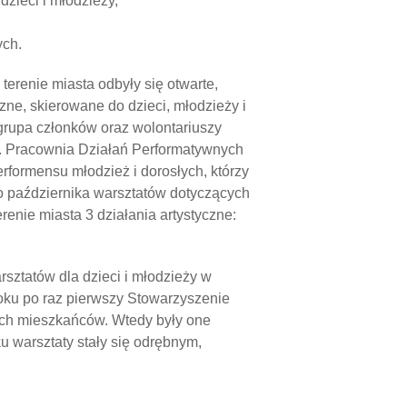
dzieci i młodzieży,
ych.
erenie miasta odbyły się otwarte,
zne, skierowane do dzieci, młodzieży i
 grupa członków oraz wolontariuszy
ki. Pracownia Działań Performatywnych
rformensu młodzież i dorosłych, którzy
o października warsztatów dotyczących
erenie miasta 3 działania artystyczne:
rsztatów dla dzieci i młodzieży w
roku po raz pierwszy Stowarzyszenie
ych mieszkańców. Wtedy były one
u warsztaty stały się odrębnym,