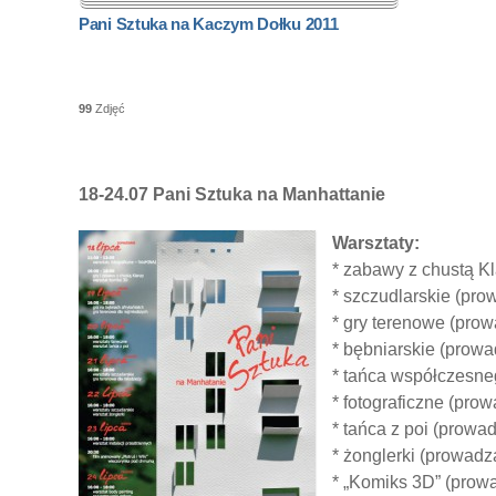
Pani Sztuka na Kaczym Dołku 2011
99
Zdjęć
18-24.07
Pani Sztuka na Manhattanie
Warsztaty:
* zabawy z chustą K
* szczudlarskie (pro
* gry terenowe (pro
* bębniarskie (prowa
* tańca współczesne
* fotograficzne (pro
* tańca z poi (prowa
* żonglerki (prowadz
* „Komiks 3D” (prow