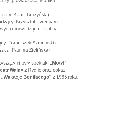
lanzy (prowadząca: Monika
dzący: Kamil Burzyński)
wadzący: Krzysztof Dziemian)
ngowych (prowadząca: Paulina
ący: Franciszek Szumiński)
ząca: Paulina Zielińska)
yszącymi były spektakl
„Motyl”
,
eatr Walny
z Ryglic oraz pokaz
.
„Wakacje Bonifacego”
z 1965 roku.