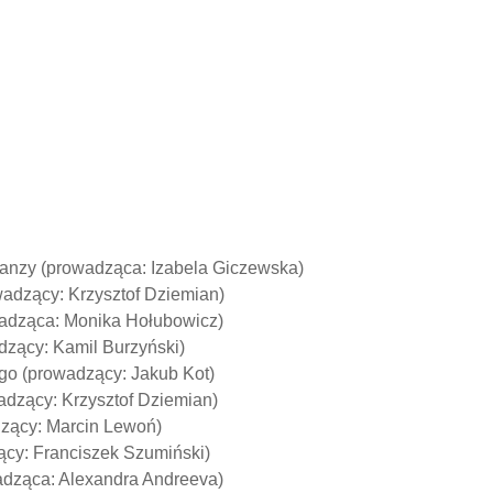
lanzy (prowadząca: Izabela Giczewska)
wadzący: Krzysztof Dziemian)
wadząca: Monika Hołubowicz)
dzący: Kamil Burzyński)
go (prowadzący: Jakub Kot)
wadzący: Krzysztof Dziemian)
dzący: Marcin Lewoń)
ący: Franciszek Szumiński)
adząca: Alexandra Andreeva)