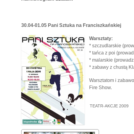
30.04-01.05
Pani Sztuka na Franciszkańskiej
Warsztaty:
* szczudlarskie (pro
* tańca z poi (prowa
* malarskie (prowadz
* zabawy z chustą K
Warsztatom i zabawom
Fire Show.
TEATR-AKCJE 2009