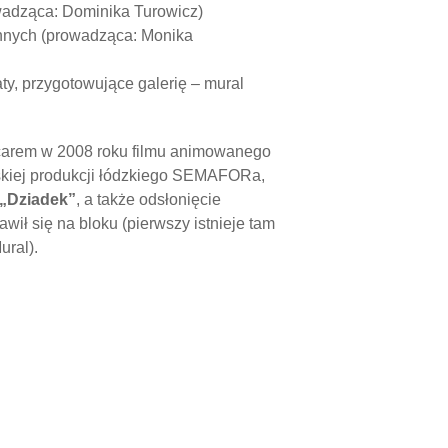
owadząca: Dominika Turowicz)
zennych (prowadząca: Monika
ty, przygotowujące galerię – mural
scarem w 2008 roku filmu animowanego
lskiej produkcji łódzkiego SEMAFORa,
 „Dziadek”
, a także odsłonięcie
jawił się na bloku (pierwszy istnieje tam
ural).