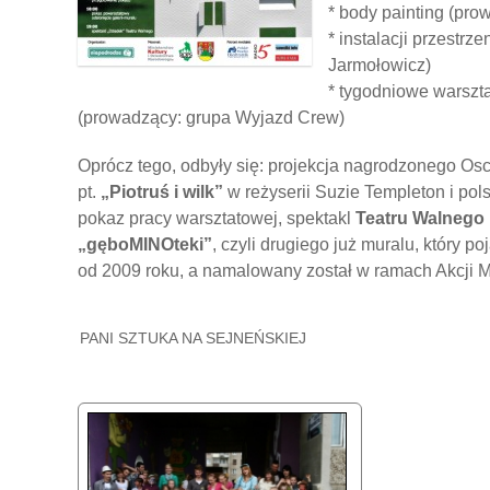
* body painting (pr
* instalacji przestr
Jarmołowicz)
* tygodniowe warszta
(prowadzący: grupa Wyjazd Crew)
Oprócz tego, odbyły się: projekcja nagrodzonego O
pt.
„Piotruś i wilk”
w reżyserii Suzie Templeton i po
pokaz pracy warsztatowej, spektakl
Teatru Walnego
„gęboMINOteki”
, czyli drugiego już muralu, który po
od 2009 roku, a namalowany został w ramach Akcji M
PANI SZTUKA NA SEJNEŃSKIEJ