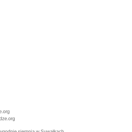
e.org
dze.org
 tygodnie sierpnia w Suwałkach