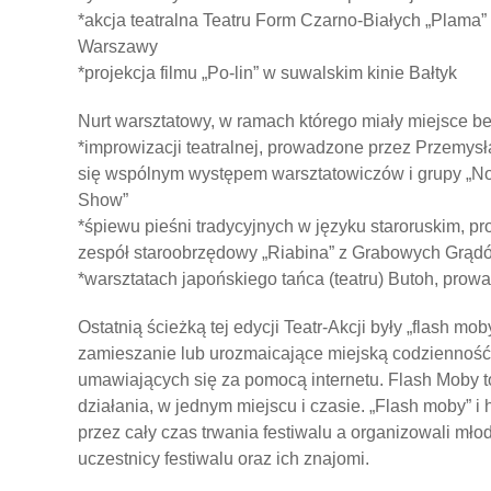
*akcja teatralna Teatru Form Czarno-Białych „Plama” 
Warszawy
*projekcja filmu „Po-lin” w suwalskim kinie Bałtyk
Nurt warsztatowy, w ramach którego miały miejsce bez
*improwizacji teatralnej, prowadzone przez Przemys
się wspólnym występem warsztatowiczów i grupy „No
Show”
*śpiewu pieśni tradycyjnych w języku staroruskim, 
zespół staroobrzędowy „Riabina” z Grabowych Grąd
*warsztatach japońskiego tańca (teatru) Butoh, prow
Ostatnią ścieżką tej edycji Teatr-Akcji były „flash m
zamieszanie lub urozmaicające miejską codzienność
umawiających się za pomocą internetu. Flash Moby t
działania, w jednym miejscu i czasie. „Flash moby” i
przez cały czas trwania festiwalu a organizowali mło
uczestnicy festiwalu oraz ich znajomi.