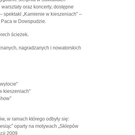
, warsztaty oraz koncerty, dostępne
 – spektakl „Kamienie w kieszeniach” –
u Paca w Dowspudzie.
erech ścieżek.
y znanych, nagradzanych i nowatorskich
 wylocie”
w kieszeniach”
Show”
w, w ramach którego odbyły się:
miesiąc” oparty na motywach „Sklepów
cji 2009