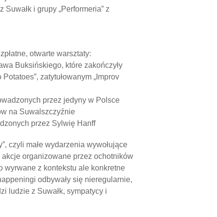
z Suwałk i grupy „Performeria” z
płatne, otwarte warsztaty:
ława Buksińskiego, które zakończyły
 Potatoes”, zatytułowanym „Improv
prowadzonych przez jedyny w Polsce
ów na Suwalszczyźnie
adzonych przez Sylwię Hanff
oby”, czyli małe wydarzenia wywołujące
 akcje organizowane przez ochotników
o wyrwane z kontekstu ale konkretne
 happeningi odbywały się nieregularnie,
dzi ludzie z Suwałk, sympatycy i