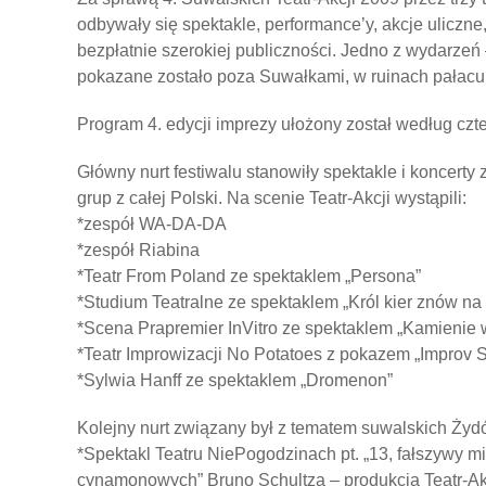
odbywały się spektakle, performance’y, akcje uliczne
bezpłatnie szerokiej publiczności. Jedno z wydarzeń
pokazane zostało poza Suwałkami, w ruinach pałac
Program 4. edycji imprezy ułożony został według czt
Główny nurt festiwalu stanowiły spektakle i koncert
grup z całej Polski. Na scenie Teatr-Akcji wystąpili:
*zespół WA-DA-DA
*zespół Riabina
*Teatr From Poland ze spektaklem „Persona”
*Studium Teatralne ze spektaklem „Król kier znów na
*Scena Prapremier InVitro ze spektaklem „Kamienie 
*Teatr Improwizacji No Potatoes z pokazem „Improv 
*Sylwia Hanff ze spektaklem „Dromenon”
Kolejny nurt związany był z tematem suwalskich Żydó
*Spektakl Teatru NiePogodzinach pt. „13, fałszywy 
cynamonowych” Bruno Schultza – produkcja Teatr-Ak