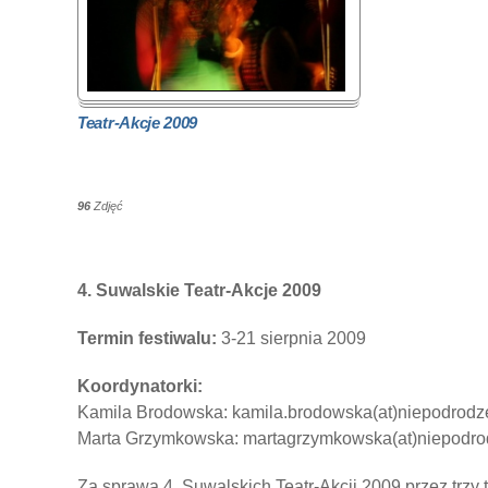
Teatr-Akcje 2009
96
Zdjęć
4. Suwalskie Teatr-Akcje 2009
Termin festiwalu:
3-21 sierpnia 2009
Koordynatorki:
Kamila Brodowska: kamila.brodowska(at)niepodrodz
Marta Grzymkowska: martagrzymkowska(at)niepodro
Za sprawą 4. Suwalskich Teatr-Akcji 2009 przez trzy