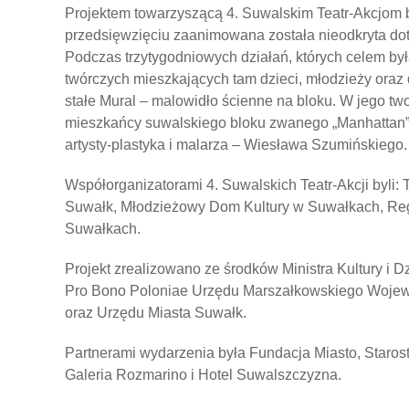
Projektem towarzyszącą 4. Suwalskim Teatr-Akcjom b
przedsięwzięciu zaanimowana została nieodkryta dot
Podczas trzytygodniowych działań, których celem był
twórczych mieszkających tam dzieci, młodzieży oraz 
stałe Mural – malowidło ścienne na bloku. W jego t
mieszkańcy suwalskiego bloku zwanego „Manhattan
artysty-plastyka i malarza – Wiesława Szumińskiego.
Współorganizatorami 4. Suwalskich Teatr-Akcji byli:
Suwałk, Młodzieżowy Dom Kultury w Suwałkach, Regi
Suwałkach.
Projekt zrealizowano ze środków Ministra Kultury i
Pro Bono Poloniae Urzędu Marszałkowskiego Wojew
oraz Urzędu Miasta Suwałk.
Partnerami wydarzenia była Fundacja Miasto, Staro
Galeria Rozmarino i Hotel Suwalszczyzna.