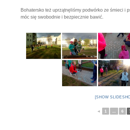
Bohatersko też uprzątnęliśmy podwórko ze śmieci i ps
móc się swobodnie i bezpiecznie bawić.
[SHOW SLIDESH
◄
1
...
6