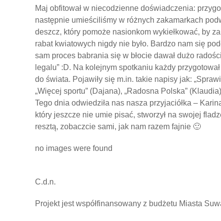
Maj obfitował w niecodzienne doświadczenia: przyg
następnie umieściliśmy w różnych zakamarkach podw
deszcz, który pomoże nasionkom wykiełkować, by zak
rabat kwiatowych nigdy nie było. Bardzo nam się podo
sam proces babrania się w błocie dawał dużo radośc
legalu” :D. Na kolejnym spotkaniu każdy przygotował
do świata. Pojawiły się m.in. takie napisy jak: „Spra
„Więcej sportu” (Dajana), „Radosna Polska” (Klaudia)
Tego dnia odwiedziła nas nasza przyjaciółka – Karina,
który jeszcze nie umie pisać, stworzył na swojej fladz
resztą, zobaczcie sami, jak nam razem fajnie 🙂
no images were found
C.d.n.
Projekt jest współfinansowany z budżetu Miasta Suw