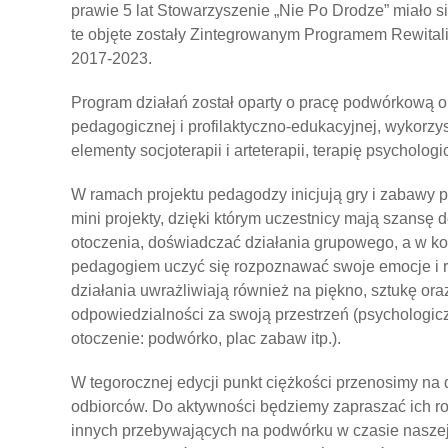
prawie 5 lat Stowarzyszenie „Nie Po Drodze” miało si
te objęte zostały Zintegrowanym Programem Rewitali
2017-2023.
Program działań został oparty o pracę podwórkową o
pedagogicznej i profilaktyczno-edukacyjnej, wykorzys
elementy socjoterapii i arteterapii, terapię psycholo
W ramach projektu pedagodzy inicjują gry i zabawy 
mini projekty, dzięki którym uczestnicy mają szansę
otoczenia, doświadczać działania grupowego, a w ko
pedagogiem uczyć się rozpoznawać swoje emocje i r
działania uwrażliwiają również na piękno, sztukę o
odpowiedzialności za swoją przestrzeń (psychologiczn
otoczenie: podwórko, plac zabaw itp.).
W tegorocznej edycji punkt ciężkości przenosimy na 
odbiorców. Do aktywności będziemy zapraszać ich ro
innych przebywających na podwórku w czasie nasze