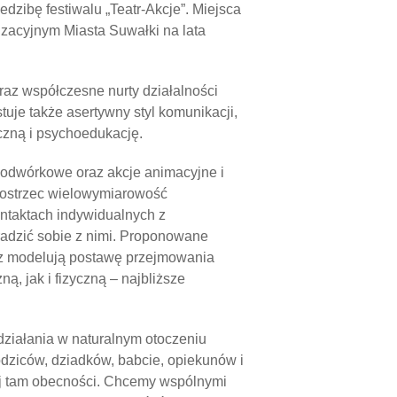
edzibę festiwalu „Teatr-Akcje”. Miejsca
zacyjnym Miasta Suwałki na lata
raz współczesne nurty działalności
tuje także asertywny styl komunikacji,
giczną i psychoedukację.
podwórkowe oraz akcje animacyjne i
 dostrzec wielowymiarowość
ntaktach indywidualnych z
adzić sobie z nimi. Proponowane
raz modelują postawę przejmowania
ą, jak i fizyczną – najbliższe
działania w naturalnym otoczeniu
dziców, dziadków, babcie, opiekunów i
j tam obecności. Chcemy wspólnymi