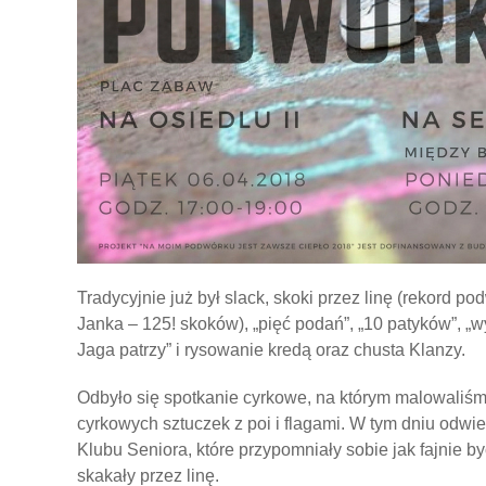
Tradycyjnie już był slack, skoki przez linę (rekord
Janka – 125! skoków), „pięć podań”, „10 patyków”, „w
Jaga patrzy” i rysowanie kredą oraz chusta Klanzy.
Odbyło się spotkanie cyrkowe, na którym malowaliśmy
cyrkowych sztuczek z poi i flagami. W tym dniu odwie
Klubu Seniora, które przypomniały sobie jak fajnie b
skakały przez linę.