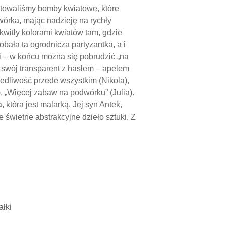
otowaliśmy bomby kwiatowe, które
órka, mając nadzieję na rychły
witły kolorami kwiatów tam, gdzie
bała ta ogrodnicza partyzantka, a i
i – w końcu można się pobrudzić „na
 swój transparent z hasłem – apelem
wiedliwość przede wszystkim (Nikola),
, „Więcej zabaw na podwórku” (Julia).
 która jest malarką. Jej syn Antek,
e świetne abstrakcyjne dzieło sztuki. Z
ałki