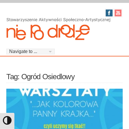
Tag: Ogród Osiedlowy
Toggle High Contrast