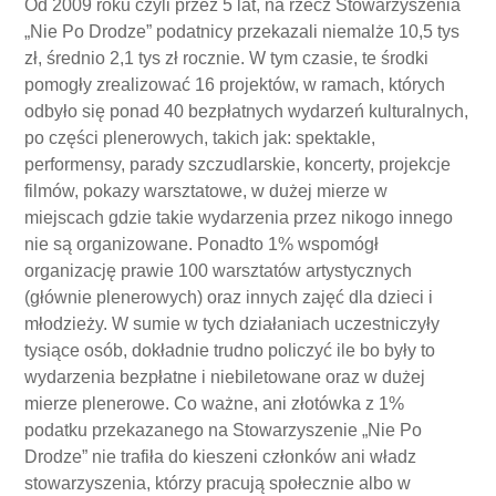
Od 2009 roku czyli przez 5 lat, na rzecz Stowarzyszenia
„Nie Po Drodze” podatnicy przekazali niemalże 10,5 tys
zł, średnio 2,1 tys zł rocznie. W tym czasie, te środki
pomogły zrealizować 16 projektów, w ramach, których
odbyło się ponad 40 bezpłatnych wydarzeń kulturalnych,
po części plenerowych, takich jak: spektakle,
performensy, parady szczudlarskie, koncerty, projekcje
filmów, pokazy warsztatowe, w dużej mierze w
miejscach gdzie takie wydarzenia przez nikogo innego
nie są organizowane. Ponadto 1% wspomógł
organizację prawie 100 warsztatów artystycznych
(głównie plenerowych) oraz innych zajęć dla dzieci i
młodzieży. W sumie w tych działaniach uczestniczyły
tysiące osób, dokładnie trudno policzyć ile bo były to
wydarzenia bezpłatne i niebiletowane oraz w dużej
mierze plenerowe. Co ważne, ani złotówka z 1%
podatku przekazanego na Stowarzyszenie „Nie Po
Drodze” nie trafiła do kieszeni członków ani władz
stowarzyszenia, którzy pracują społecznie albo w