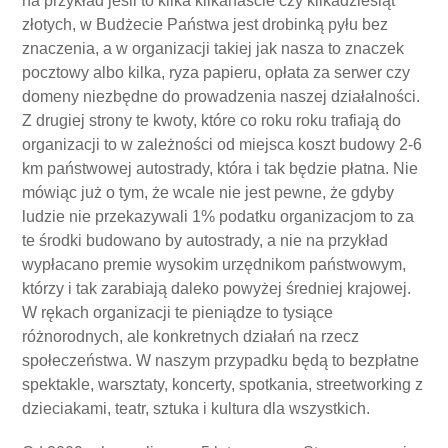
na przykład jeśli to kilka kilkanaście czy kilkadziesiąt
złotych, w Budżecie Państwa jest drobinką pyłu bez
znaczenia, a w organizacji takiej jak nasza to znaczek
pocztowy albo kilka, ryza papieru, opłata za serwer czy
domeny niezbędne do prowadzenia naszej działalności.
Z drugiej strony te kwoty, które co roku roku trafiają do
organizacji to w zależności od miejsca koszt budowy 2-6
km państwowej autostrady, która i tak będzie płatna. Nie
mówiąc już o tym, że wcale nie jest pewne, że gdyby
ludzie nie przekazywali 1% podatku organizacjom to za
te środki budowano by autostrady, a nie na przykład
wypłacano premie wysokim urzędnikom państwowym,
którzy i tak zarabiają daleko powyżej średniej krajowej.
W rękach organizacji te pieniądze to tysiące
różnorodnych, ale konkretnych działań na rzecz
społeczeństwa. W naszym przypadku będą to bezpłatne
spektakle, warsztaty, koncerty, spotkania, streetworking z
dzieciakami, teatr, sztuka i kultura dla wszystkich.