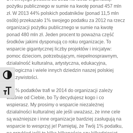
pożytku publicznego w sumie na kwotę ponad 457 mln
zł. W 2013 44% polskich podatników (ponad 11,5 mln
osób) przekazało 1% swojego podatku za 2012 na rzecz
organizacji pożytku publicznego w sumie na kwotę
ponad 480 mln zł. Jeden procent to poważna część
środków jakimi dysponują co roku organizacje. To
wsparcie gigantycznej liczby projektów i inicjatyw:
pomoc dzieciom, potrzebującym, niepełnosprawnym,
działalność kulturalna, artystyczna, edukacyjna,
ekologiczna i wiele innych dziedzin naszej polskiej
Toggle High Contrast
rzeczywistości.
Ile 1% podatków trafi w 2014 do organizacji zależy
Toggle Font size
właśnie od Ciebie, bo Ty decydujesz kogo i co
wspierasz. My prosimy o wsparcie niezależnej
działalności kulturalnej ale jeśli uważasz, że inne cele
są ważniejsze i inne organizacje bardziej zasługują na
wsparcie to wesprzyj je! Pamiętaj, że Twój 1% podatku,