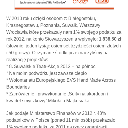
W 2013 roku dzięki osobom z: Białegostoku,
Krasnegostawu, Poznania, Suwałk, Warszawy i
Wrocławia które przekazały nam 1% swojego podatku za
rok 2012, na konto Stowarzyszenia wpłynęło:
1 838,50 zł
(słownie: jeden tysiąc osiemset trzydzieści osiem złotych
i 50 groszy). Otrzymane środki przeznaczyliśmy na
realizację projektów:
* 8. Suwalskie Teatr-Akcje 2012 – na północ
* Na moim podwórku jest zawsze ciepło
* Wolontariatu Europejskiego EVS Hand Made Across
Boundaries
* Zamówienie i prawykonanie „Suity na akordeon i
kwartet smyczkowy” Mikołaja Majkusiaka
Jak podaje Ministerstwo Finansów w 2012 r. 43%
podatników w Polsce (ponad 11 mln osób) przekazało
1% swojego podatku za 2011 na rzecz organizacji