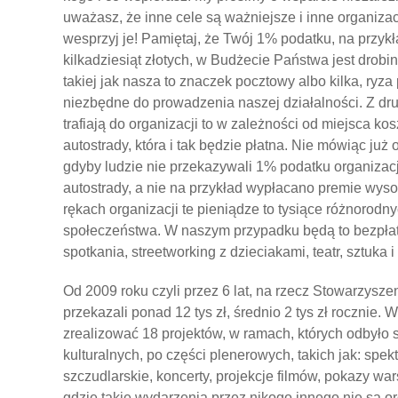
uważasz, że inne cele są ważniejsze i inne organizac
wesprzyj je! Pamiętaj, że Twój 1% podatku, na przykład
kilkadziesiąt złotych, w Budżecie Państwa jest drobi
takiej jak nasza to znaczek pocztowy albo kilka, ryz
niezbędne do prowadzenia naszej działalności. Z drugi
trafiają do organizacji to w zależności od miejsca 
autostrady, która i tak będzie płatna. Nie mówiąc już 
gdyby ludzie nie przekazywali 1% podatku organizac
autostrady, a nie na przykład wypłacano premie w
rękach organizacji te pieniądze to tysiące różnorodny
społeczeństwa. W naszym przypadku będą to bezpłatn
spotkania, streetworking z dzieciakami, teatr, sztuka i
Od 2009 roku czyli przez 6 lat, na rzecz Stowarzysze
przekazali ponad 12 tys zł, średnio 2 tys zł rocznie. 
zrealizować 18 projektów, w ramach, których odbyło
kulturalnych, po części plenerowych, takich jak: spek
szczudlarskie, koncerty, projekcje filmów, pokazy wa
gdzie takie wydarzenia przez nikogo innego nie są