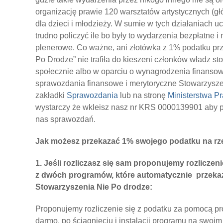
organizację prawie 120 warsztatów artystycznych (gł
dla dzieci i młodzieży. W sumie w tych działaniach u
trudno policzyć ile bo były to wydarzenia bezpłatne i
plenerowe. Co ważne, ani złotówka z 1% podatku pr
Po Drodze” nie trafiła do kieszeni członków władz st
społecznie albo w oparciu o wynagrodzenia finansow
sprawozdania finansowe i merytoryczne Stowarzyszen
zakładki
Sprawozdania
lub na stronę
Ministerstwa P
wystarczy że wkleisz nasz nr KRS 0000139901 aby p
nas sprawozdań.
Jak możesz przekazać 1% swojego podatku na rz
1. Jeśli rozliczasz się sam proponujemy rozlicze
z dwóch programów, które automatycznie przeka
Stowarzyszenia Nie Po drodze:
Proponujemy rozliczenie się z podatku za pomocą p
darmo, po ściągnięciu i instalacji programu na swoi