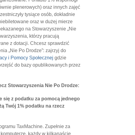
ównie plenerowych) oraz innych zajęć
czestniczyły tysiące osób, dokładnie
 niebiletowane oraz w dużej mierze
zekazanego na Stowarzyszenie „Nie
owarzyszenia, którzy pracują
ane z dotacji. Chcesz sprawdzić
ia „Nie Po Drodze”: zajrzyj do
racy i Pomocy Społecznej
gdzie
rzejść do bazy opublikowanych przez
ecz Stowarzyszenia Nie Po Drodze:
nie się z podatku za pomocą jednego
żą Twój 1% podatku na rzecz
rogramu TaxMachine. Zupełnie za
m komputerze, każdy w kilkanaście