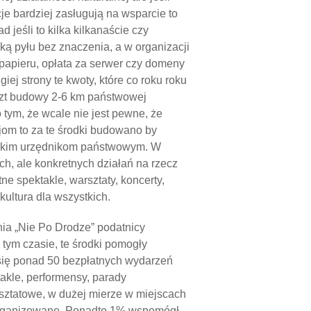
je bardziej zasługują na wsparcie to
 jeśli to kilka kilkanaście czy
nką pyłu bez znaczenia, a w organizacji
a papieru, opłata za serwer czy domeny
ej strony te kwoty, które co roku roku
koszt budowy 2-6 km państwowej
o tym, że wcale nie jest pewne, że
jom to za te środki budowano by
ysokim urzędnikom państwowym. W
ch, ale konkretnych działań na rzecz
e spektakle, warsztaty, koncerty,
 kultura dla wszystkich.
nia „Nie Po Drodze” podatnicy
W tym czasie, te środki pomogły
 się ponad 50 bezpłatnych wydarzeń
takle, performensy, parady
rsztatowe, w dużej mierze w miejscach
 organizowane. Ponadto 1% wspomógł