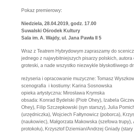
Pokaz premierowy:
Niedziela, 28.04.2019, godz. 17.00
Suwalski Ośrodek Kultury
Sala im. A. Wajdy, ul. Jana Pawła II 5
Wraz z Teatrem Hybrydowym zapraszamy do scenicz
jednego z najwybitniejszych pisarzy polskich, autora
groteski, a nade wszystko niezwykle błyskotliwego d
reżyseria i opracowanie muzyczne: Tomasz Wyszkow
scenografia i kostiumy: Karina Sosnowska
opieka artystyczna: Mirosława Krymska
obsada: Konrad Bydelski (Piotr Ohey), Izabela Gicz
Ohey), Filip Szczepkowski (syn starszy), Julia Pomic
(urzędniczka), Wojciech Fałtynowicz (poborca), Krzy
(naukowiec), Małgorzata Makowska (szefowa trupy), 
protokołu), Krzysztof Dziemian/Andrzej Gniady (star