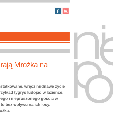
grają Mrożka na
 ustatkowane, wręcz nudnawe życie
ykład tygrys ludojad w łazience.
wego i nieproszonego gościa w
o bez wpływu na ich losy.
rożka.