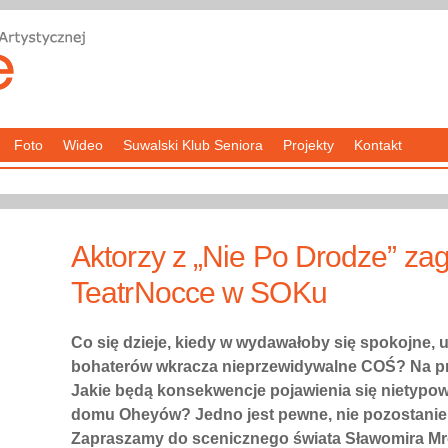
Foto
Wideo
Suwalski Klub Seniora
Projekty
Kontakt
Aktorzy z „Nie Po Drodze” za
TeatrNocce w SOKu
Co się dzieje, kiedy w wydawałoby się spokojne,
bohaterów wkracza nieprzewidywalne COŚ? Na prz
Jakie będą konsekwencje pojawienia się nietypo
domu Oheyów? Jedno jest pewne, nie pozostanie t
Zapraszamy do scenicznego świata Sławomira M