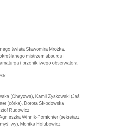
nego świata Sławomira Mrożka,
 określanego mistrzem absurdu i
ramaturga i przenikliwego obserwatora.
ski
ewska (Oheyowa), Kamil Zyskowski (Jaś
hter (córka), Dorota Skłodowska
sztof Rudowicz
Agnieszka Winnik-Pomichter (sekretarz
y myśliwy), Monika Hołubowicz