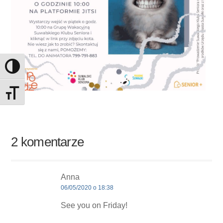
Toggle High Contrast
Toggle Font size
2 komentarze
Anna
06/05/2020 o 18:38
See you on Friday!