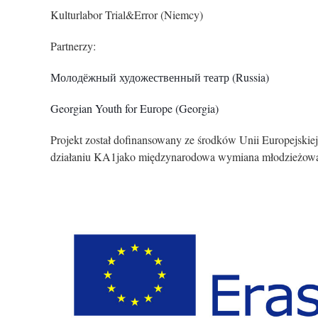
Kulturlabor Trial&Error (Niemcy)
Partnerzy:
Молодёжный художественный театр (Russia)
Georgian Youth for Europe (Georgia)
Projekt został dofinansowany ze środków Unii Europejs
działaniu KA1jako międzynarodowa wymiana młodzieżow