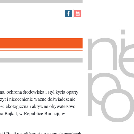
a, ochrona środowiska i styl życia oparty
zyt i nieocenienie ważne doświadczenie
ość ekologiczna i aktywne obywatelstwo
ra Bajkał, w Republice Buriacji, w
i i Rosji uczyliśmy się o cennych zasobach