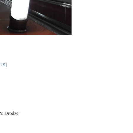
LS]
Po Drodze”