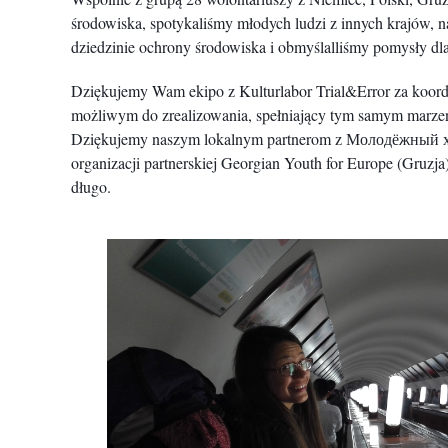
środowiska, spotykaliśmy młodych ludzi z innych krajów,
dziedzinie ochrony środowiska i obmyślalliśmy pomysły dl
Dziękujemy Wam ekipo z Kulturlabor Trial&Error za koordyna
możliwym do zrealizowania, spełniający tym samym marzeni
Dziękujemy naszym lokalnym partnerom z Молодёжный х
organizacji partnerskiej Georgian Youth for Europe (Gruzj
długo.