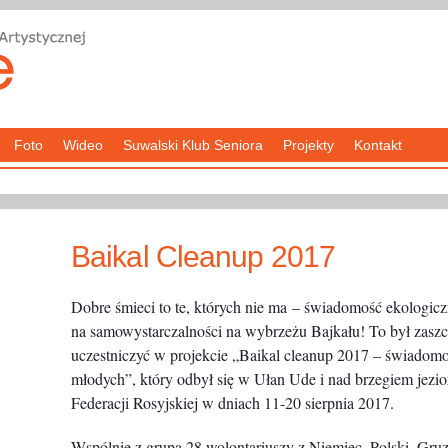
Foto
Wideo
Suwalski Klub Seniora
Projekty
Kontakt
Baikal Cleanup 2017
Dobre śmieci to te, których nie ma – świadomość ekologiczn
na samowystarczalności na wybrzeżu Bajkału! To był zaszc
uczestniczyć w projekcie „Baikal cleanup 2017 – świadom
młodych”, który odbył się w Ułan Ude i nad brzegiem jezio
Federacji Rosyjskiej w dniach 11-20 sierpnia 2017.
Wspólnie z grupą 28 wolontariuszy z Niemiec, Polski, Gruzj