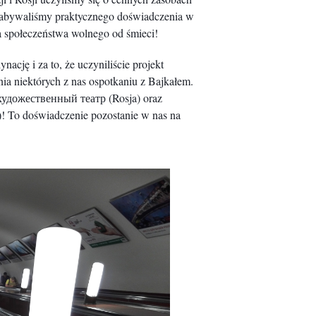
 nabywaliśmy praktycznego doświadczenia w
a społeczeństwa wolnego od śmieci!
cję i za to, że uczyniliście projekt
a niektórych z nas ospotkaniu z Bajkałem.
удожественный театр (Rosja) oraz
a)! To doświadczenie pozostanie w nas na