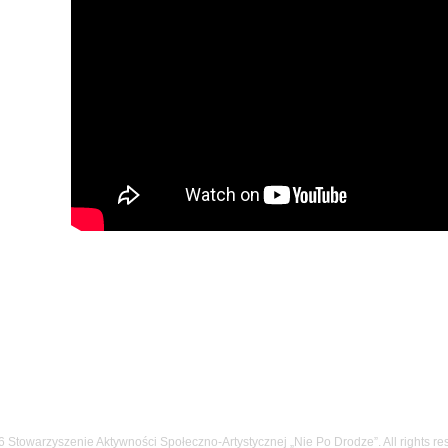
 Stowarzyszenie Aktywności Społeczno-Artystycznej „Nie Po Drodze”. All rights re