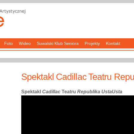
Foto
Wideo
Suwalski Klub Seniora
Projekty
Kontakt
Spektakl Cadillac Teatru Rep
Spektakl
Cadillac
Teatru
Republika UstaUsta