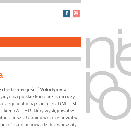
a
ki
będziemy gościć
Volodymyra
dymyr ma polskie korzenie, sam uczy
dia. Jego ulubioną stacją jest RMF FM.
denckiego ALTER, który występował w
lontariusz z Ukrainy weźmie udział w
rodze”, sam poprowadzi też warsztaty