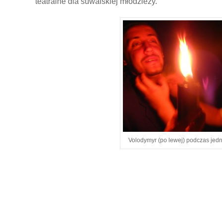
teatralne dla suwalskiej młodzieży.
Volodymyr (po lewej) podczas jed