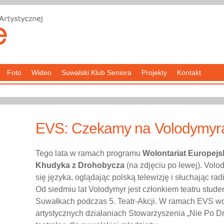
Foto
Wideo
Suwalski Klub Seniora
Projekty
Kontakt
EVS: Czekamy na Volodymyr
Tego lata w ramach programu
Wolontariat Europejs
Khudyka z Drohobycza
(na zdjęciu po lewej). Volo
się języka, oglądając polską telewizję i słuchając ra
Od siedmiu lat Volodymyr jest członkiem teatru stu
Suwałkach podczas 5. Teatr-Akcji. W ramach EVS wo
artystycznych działaniach Stowarzyszenia „Nie Po D