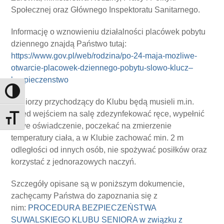
Społecznej oraz Głównego Inspektoratu Sanitarnego.
Informację o wznowieniu działalności placówek pobytu
dziennego znajdą Państwo tutaj:
https://www.gov.pl/web/rodzina/po-24-maja-mozliwe-
otwarcie-placowek-dziennego-pobytu-slowo-klucz–
bezpieczenstwo
Toggle High Contrast
Seniorzy przychodzący do Klubu będą musieli m.in.
przed wejściem na salę zdezynfekować ręce, wypełnić
Toggle Font size
nowe oświadczenie, poczekać na zmierzenie
temperatury ciała, a w Klubie zachować min. 2 m
odległości od innych osób, nie spożywać posiłków oraz
korzystać z jednorazowych naczyń.
Szczegóły opisane są w poniższym dokumencie,
zachęcamy Państwa do zapoznania się z
nim:
PROCEDURA BEZPIECZEŃSTWA
SUWALSKIEGO KLUBU SENIORA w związku z