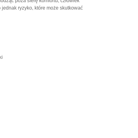
odząc poza sferę komfortu, człowiek
o jednak ryzyko, które może skutkować
ki