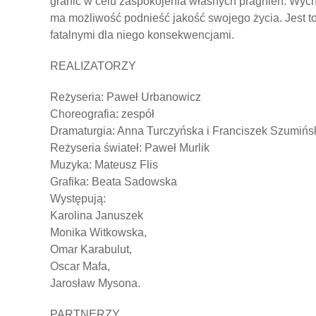
granic w celu zaspokojenia własnych pragnień. Wych
ma możliwość podnieść jakość swojego życia. Jest t
fatalnymi dla niego konsekwencjami.
REALIZATORZY
Reżyseria: Paweł Urbanowicz
Choreografia: zespół
Dramaturgia: Anna Turczyńska i Franciszek Szumińs
Reżyseria świateł: Paweł Murlik
Muzyka: Mateusz Flis
Grafika: Beata Sadowska
Występują:
Karolina Januszek
Monika Witkowska,
Omar Karabulut,
Oscar Mafa,
Jarosław Mysona.
PARTNERZY