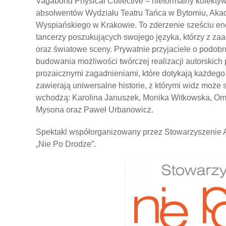
Vagabond Physical Collective – nieformalny kolektyw
absolwentów Wydziału Teatru Tańca w Bytomiu, Akad
Wyspiańskiego w Krakowie. To zderzenie sześciu ene
tancerzy poszukujących swojego języka, którzy z z
oraz światowe sceny. Prywatnie przyjaciele o podob
budowania możliwości twórczej realizacji autorskich
prozaicznymi zagadnieniami, które dotykają każdeg
zawierają uniwersalne historie, z którymi widz może 
wchodzą: Karolina Januszek, Monika Witkowska, Oma
Mysona oraz Paweł Urbanowicz.
Spektakl współorganizowany przez Stowarzyszenie A
„Nie Po Drodze”.