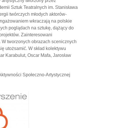
 artystyczny tworzony przez
emii Sztuk Teatralnych im. Stanisława
rgii twórczych młodych aktorów-
aangażowaniem wkraczają na polskie
nych poglądach na sztukę, dążący do
 projektów. Zainteresowani
o. W tworzonych obrazach scenicznych
się utożsamić. W skład kolektywu
r Karabulut, Oscar Mafa, Jarosław
ktywności Społeczno-Artystycznej