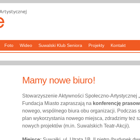
Foto
Wideo
Suwalski Klub Seniora
Projekty
Kontakt
Mamy nowe biuro!
Stowarzyszenie Aktywności Społeczno-Artystycznej 
Fundacja Miasto zapraszają na
konferencję prasow
nowego, wspólnego biura obu organizacji. Podczas 
plan wykorzystania nowego miejsca, zdradzimy też s
nowych projektów (m.in. Suwalskich Teatr-Akcji).
Miejsce:
Suwałki, ul. Utrata 1B, II piętro (budynek d