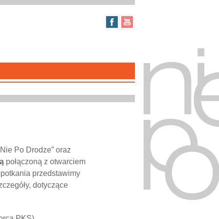
„Nie Po Drodze” oraz
ą
połączoną z otwarciem
spotkania przedstawimy
zczegóły, dotyczące
worca PKS)