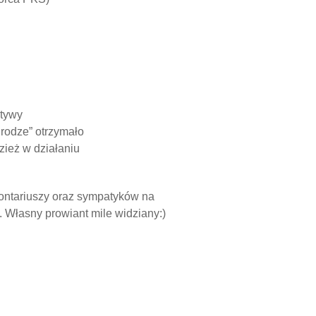
atywy
Drodze” otrzymało
ież w działaniu
lontariuszy oraz sympatyków na
 Własny prowiant mile widziany:)