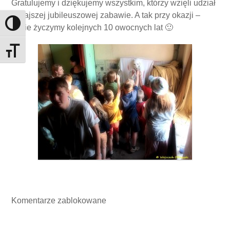
Gratulujemy i dziękujemy wszystkim, którzy wzięli udział
w najszej jubileuszowej zabawie. A tak przy okazji –
Toggle High Contrast
sobie życzymy kolejnych 10 owocnych lat 🙂
Toggle Font size
Komentarze zablokowane