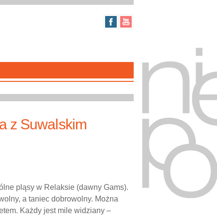
a z Suwalskim
ólne pląsy w Relaksie (dawny Gams).
owolny, a taniec dobrowolny. Można
etem. Każdy jest mile widziany –