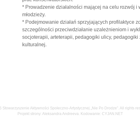
* Prowadzenie działalności mającej na celu rozwój i 
młodzieży.
* Podejmowanie działań sprzyjających profilaktyce zd
szczególności przeciwdziałanie uzależnieniom i wy
socjoterapii, arteterapii, pedagogiki ulicy, pedagogik
kulturalnej.
 Stowarzyszenie Aktywności Społeczno-Artystycznej „Nie Po Drodze”. All rights re
Projekt strony: Aleksandra Andreeva. Kodowanie:
CYJAN.NET