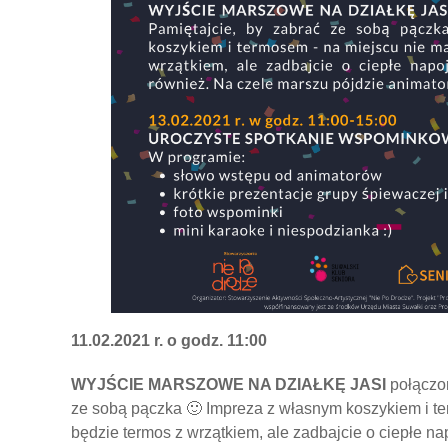
11.02.2021 r. o godz. 11:00
WYJŚCIE MARSZOWE NA DZIAŁKĘ JASI
połączon
ze sobą pączka 🙂 Impreza z własnym koszykiem i t
będzie termos z wrzątkiem, ale zadbajcie o ciepłe n