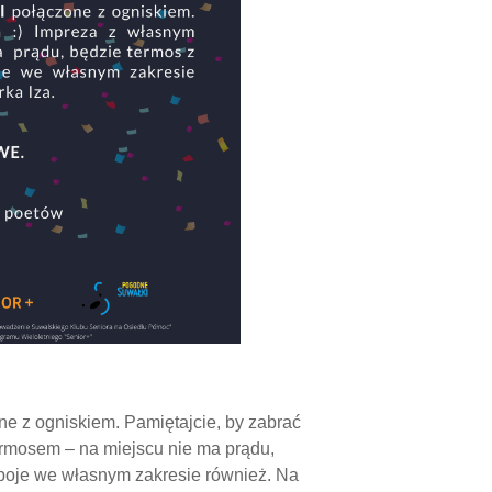
e z ogniskiem. Pamiętajcie, by zabrać
ermosem – na miejscu nie ma prądu,
apoje we własnym zakresie również. Na