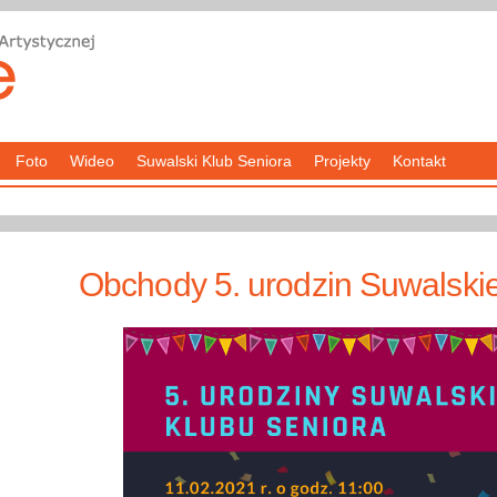
Foto
Wideo
Suwalski Klub Seniora
Projekty
Kontakt
Obchody 5. urodzin Suwalski