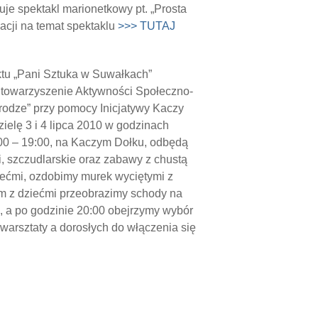
je spektakl marionetkowy pt. „Prosta
macji na temat spektaklu
>>> TUTAJ
ktu „Pani Sztuka w Suwałkach”
Stowarzyszenie Aktywności Społeczno-
Drodze” przy pomocy Inicjatywy Kaczy
zielę 3 i 4 lipca 2010 w godzinach
:00 – 19:00, na Kaczym Dołku, odbędą
oi, szczudlarskie oraz zabawy z chustą
ziećmi, ozdobimy murek wyciętymi z
em z dziećmi przeobrazimy schody na
 a po godzinie 20:00 obejrzymy wybór
 warsztaty a dorosłych do włączenia się