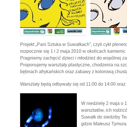
Projekt „Pani Sztuka w Suwałkach”, czyli cykl plene
rozpocznie się 1 i 2 maja 2010 w okolicach kamienic p
Pragniemy zachęcić dzieci i młodzież do wspólnej za
Proponujemy warsztaty plastyczne, chodzenia na szczu
bębnach afrykańskich oraz zabawy z kolorową chust
Warsztaty będą odbywały się od 11:00 do 14:00 oraz 
W niedzielę 2 maja o 
warsztatów, ich rodzi
Suwałk do siedziby Tea
gdzie Mateusz Tymura,