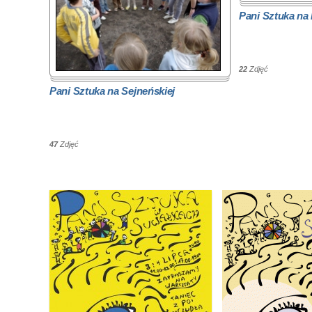
Pani Sztuka na
22
Zdjęć
Pani Sztuka na Sejneńskiej
47
Zdjęć