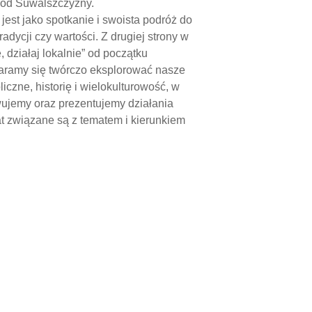
c od Suwalszczyzny.
est jako spotkanie i swoista podróż do
 tradycji czy wartości. Z drugiej strony w
, działaj lokalnie” od początku
taramy się twórczo eksplorować nasze
liczne, historię i wielokulturowość, w
wujemy oraz prezentujemy działania
lat związane są z tematem i kierunkiem