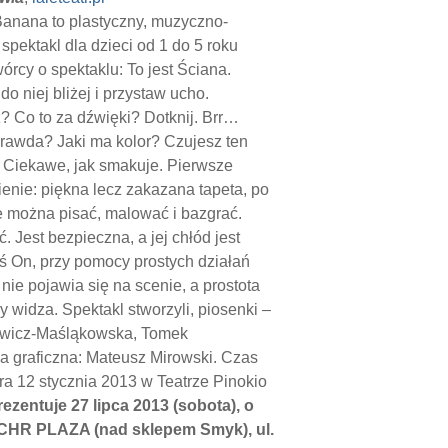
anana to plastyczny, muzyczno-
spektakl dla dzieci od 1 do 5 roku
wórcy o spektaklu: To jest Ściana.
do niej bliżej i przystaw ucho.
? Co to za dźwięki? Dotknij. Brr…
rawda? Jaki ma kolor? Czujesz ten
 Ciekawe, jak smakuje. Pierwsze
nie: piękna lecz zakazana tapeta, po
ie można pisać, malować i bazgrać.
 Jest bezpieczna, a jej chłód jest
kiś On, przy pomocy prostych działań
ie pojawia się na scenie, a prostota
widza. Spektakl stworzyli, piosenki –
kiewicz-Maśląkowska, Tomek
 graficzna: Mateusz Mirowski. Czas
ra 12 stycznia 2013 w Teatrze Pinokio
ezentuje 27 lipca 2013 (sobota), o
m CHR PLAZA (nad sklepem Smyk), ul.