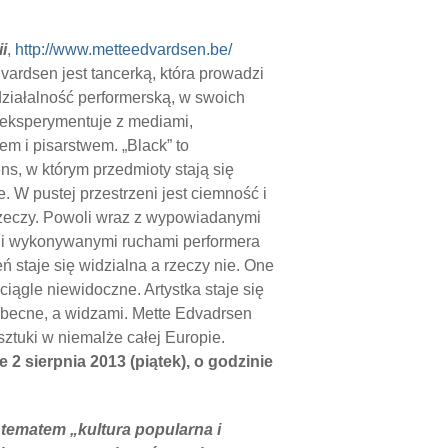
i
,
http://www.metteedvardsen.be/
vardsen jest tancerką, która prowadzi
ziałalność performerską, w swoich
eksperymentuje z mediami,
em i pisarstwem. „Black” to
ns, w którym przedmioty stają się
e. W pustej przestrzeni jest ciemność i
zeczy. Powoli wraz z wypowiadanymi
 i wykonywanymi ruchami performera
eń staje się widzialna a rzeczy nie. One
ciągle niewidoczne. Artystka staje się
obecne, a widzami. Mette Edvadrsen
sztuki w niemalże całej Europie.
2 sierpnia 2013 (piątek), o godzinie
d tematem „kultura popularna i