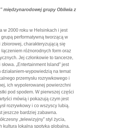
d” międzynarodowej grupy Obliwia z
a w 2000 roku w Helsinkach i jest
ką grupą performatywną tworzącą w
i zbiorowej, charakteryzującą się
 łączeniem różnorodnych form oraz
tycznych. Jej członkowie to tancerze,
i słowa. „Entertainment Island” jest
 działaniem-wypowiedzią na temat
okalnego przemysłu rozrywkowego i
nej, ich wypolerowanej powierzchni
ustki pod spodem. W pierwszej części
artyści mówią i pokazują czym jest
ysł rozrywkowy i co wszyscy lubią.
st jeszcze bardziej zabawna.
łczesny „telewizyjny” styl życia,
 kultura lokalna spotyka globalną.