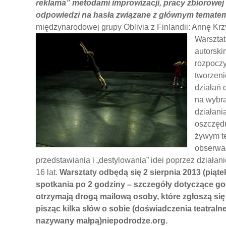
reklama” metodami improwizacji, pracy zbiorowe
odpowiedzi na hasła związane z głównym temate
międzynarodowej grupy Oblivia z Finlandii: Annę Krzy
Warsztat
autorski
rozpoczy
tworzeni
działań 
na wybra
działani
oszczędn
żywym te
obserwa
przedstawiania i „destylowania” idei poprzez działani
16 lat.
Warsztaty odbędą się 2 sierpnia 2013 (piątek
spotkania po 2 godziny – szczegóły dotyczące g
otrzymają drogą mailową osoby, które zgłoszą się 
pisząc kilka słów o sobie (doświadczenia teatralne
nazywany małpą)niepodrodze.org.