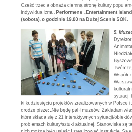
Część trzecia obnaża ciemną stronę kultury popularne
indywidualizmu.
Performens „Entertainment Island”
(sobota), o godzinie 19.00 na Dużej Scenie SOK.
5. Muze
Dyrekto
Animator
Niedzia
Byszewsk
Twórczej
Współcz
Warszawi
kultural
sytuacji
kilkudziesięciu projektów zrealizowanych w Polsce i
drodze pisze: „Nie będę palił muzeów. Zakładam wł
które składa się z 21 interaktywnych sytuacji/obiek
problemach kultury/sztuki aktualnej. Stanowiska są 
nich można było usiąść i zrealizować instrukcję. Są 