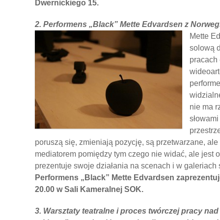
Dwernickiego 15.
2. Performens „Black” Mette Edvardsen z Norwegi
Mette Ed
solową d
pracach 
wideoart
performe
widzialn
nie ma r
słowami
przestrz
poruszą się, zmieniają pozycję, są przetwarzane, ale 
mediatorem pomiędzy tym czego nie widać, ale jest 
prezentuje swoje działania na scenach i w galeriach 
Performens „Black” Mette Edvardsen zaprezentuje 
20.00 w Sali Kameralnej SOK.
3. Warsztaty teatralne i proces twórczej pracy na