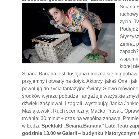
Ściana.B
ruchowy 
życia. T
Podejdź 
Słyszysz
Zimna, p
zapach?
wspomnie
której n
Ściana.Banana jest dostępna i można się nią pobawić.
przyjemny i otwarty na dotyk. Aktorzy, jakaś Ona i ja
powołują do życia fantazyjne światy. Słowo mówione n
środków wyrazu pobudza i angażuje wszystkie zmysły 
dźwięki zaśpiewali i zagrali, występują: Janka Jan
Maśląkowski. Ruch sceniczny: Maćko Prusak. Oprawa
trwania: 30 minut + czas na wspólną zabawę. Premie
w Łodzi.
Spektakl „Ściana.Banana” Late.Teatr zapr
godzinie 13.00 w Galerii – budynku historyczny