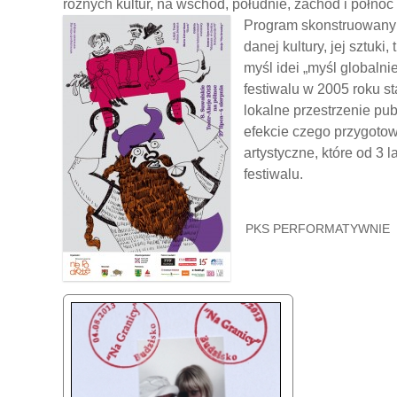
różnych kultur, na wschód, południe, zachód i półno
Program skonstruowany j
danej kultury, jej sztuki,
myśl idei „myśl globalnie
festiwalu w 2005 roku s
lokalne przestrzenie pub
efekcie czego przygoto
artystyczne, które od 3 
festiwalu.
PKS PERFORMATYWNIE