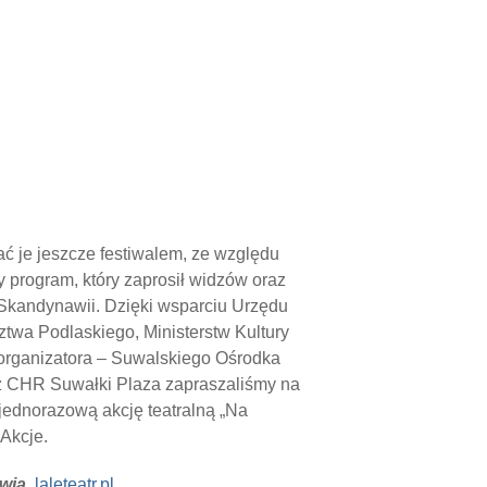
ć je jeszcze festiwalem, ze względu
y program, który zaprosił widzów oraz
 Skandynawii. Dzięki wsparciu Urzędu
wa Podlaskiego, Ministerstw Kultury
łorganizatora – Suwalskiego Ośrodka
az CHR Suwałki Plaza zapraszaliśmy na
jednorazową akcję teatralną „Na
-Akcje.
awia
,
laleteatr.pl