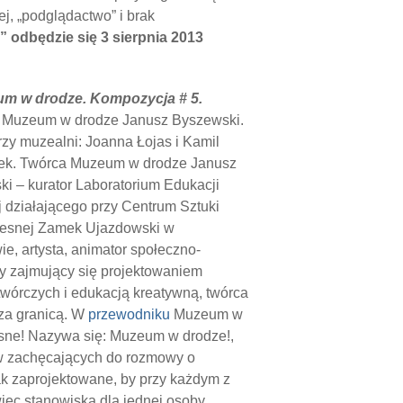
j, „podglądactwo” i brak
 odbędzie się 3 sierpnia 2013
um w drodze. Kompozycja # 5.
r Muzeum w drodze Janusz Byszewski.
zy muzealni: Joanna Łojas i Kamil
łek. Twórca Muzeum w drodze Janusz
i – kurator Laboratorium Edukacji
 działającego przy Centrum Sztuki
esnej Zamek Ujazdowski w
e, artysta, animator społeczno-
ny zajmujący się projektowaniem
 twórczych i edukacją kreatywną, twórca
 za granicą. W
przewodniku
Muzeum w
asne! Nazywa się: Muzeum w drodze!,
tów zachęcających do rozmowy o
tak zaprojektowane, by przy każdym z
więc stanowiska dla jednej osoby