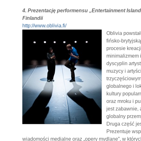
4. Prezentację performensu „Entertainment Islan
Finlandii
http://www.oblivia.fi/
Oblivia powstał
fińsko-brytyjs
procesie kreacj
minimalizmem i
dyscyplin artys
muzycy i artyśc
trzyczęściowym
globalnego i l
kultury popular
oraz mroku i p
jest zabawnie, 
globalny przem
Druga część je
Prezentuje wspó
wiadomości medialne oraz „opery mydlane”, w których