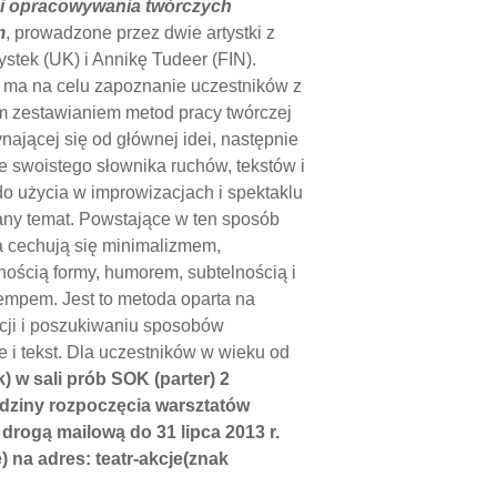
j i opracowywania twórczych
m
, prowadzone przez dwie artystki z
stek (UK) i Annikę Tudeer (FIN).
 ma na celu zapoznanie uczestników z
m zestawianiem metod pracy twórczej
nającej się od głównej idei, następnie
e swoistego słownika ruchów, tekstów i
do użycia w improwizacjach i spektaklu
ny temat. Powstające w ten sposób
a cechują się minimalizmem,
ością formy, humorem, subtelnością i
mpem. Jest to metoda oparta na
cji i poszukiwaniu sposobów
e i tekst. Dla uczestników w wieku od
) w sali prób SOK (parter) 2
odziny rozpoczęcia warsztatów
drogą mailową do 31 lipca 2013 r.
) na adres: teatr-akcje(znak