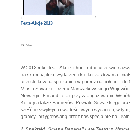
Teatr-Akcje 2013
62
Zdjęć
W 2013 roku Teatr-Akcje, choć trudno uczciwie nazwa
na skromną ilość wydarzeń i krótki czas trwania, miał
uczestników na spotkanie i w podróż na północ – do
Miasta Suwałki, Urzędu Marszałkowskiego Województ
Norwegii i Finlandii oraz przy zaangażowaniu Wspó
Kultury a także Partnerów: Powiatu Suwalskiego or
sześć niezwykłych i wartościowych wydarzeń, w tym 
granicy” przygotowaną przez nas specjalnie na Teatr
1. Spektakl „Ściana.Banana” Late.Teatru z Wrocł