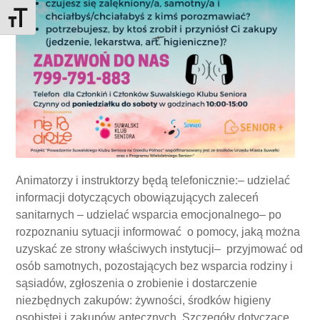
Toggle Font size
Animatorzy i instruktorzy będą telefonicznie:– udzielać
informacji dotyczących obowiązujących zaleceń
sanitarnych – udzielać wsparcia emocjonalnego– po
rozpoznaniu sytuacji informować o pomocy, jaką można
uzyskać ze strony właściwych instytucji– przyjmować od
osób samotnych, pozostających bez wsparcia rodziny i
sąsiadów, zgłoszenia o zrobienie i dostarczenie
niezbędnych zakupów: żywności, środków higieny
osobistej i zakupów aptecznych. Szczegóły dotyczące