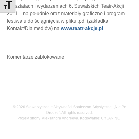
warsztatach i wydarzeniach 6. Suwalskich Teatr-Akcji
Toggle Font size
2011 – na południe oraz materiały graficzne i program
festiwalu do ściągnięcia w pliku .pdf (zakładka
Kontakt/Dla mediów) na
www.teatr-akcje.pl
Komentarze zablokowane
© 2026 Stowarzyszenie Aktywności Społeczno-Artystycznej „Nie Po
Drodze”. All rights reserved.
Projekt strony: Aleksandra Andreeva. Kodowanie:
CYJAN.NET