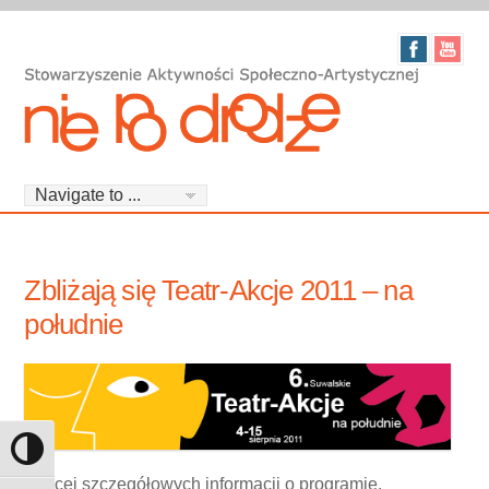
Zbliżają się Teatr-Akcje 2011 – na
południe
Toggle High Contrast
Więcej szczegółowych informacji o programie,