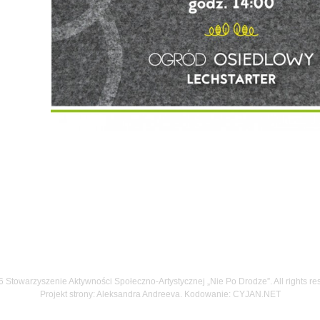
 Stowarzyszenie Aktywności Społeczno-Artystycznej „Nie Po Drodze”. All rights re
Projekt strony: Aleksandra Andreeva. Kodowanie:
CYJAN.NET