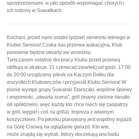
spostrzeżeniami, w jaki sposób wspomagać chorych i
ich rodziny w Suwałkach.
Kochani, przed nami ostatni tydzień semesrtu letniego w
Klubie Seniora! Czeka nas przerwa wakacyjna, Klub
ponownie będzie otwarty we wrześniu.
Tymczasem ostatnie dni pracy Klubu przed przerwą
obfitują w atrakcje. 21 czerwca(czwartek) od godz. 17:00
do 20:00 urządzamy piknik na Kaczym Dołku dla
wszystkich Klubowiczów i przyjaciół Klubu Seniora! W
planie występ grupy Suwalski Starszaki, wspólne śpiewy
i wspominki, „otwarta scena”, grill (mamy zielone światło
od spółdzielni, więc każdy kto chce niech się zaopatrzy
w grill, węgiel i coś na grilla). Impreza z własnym
koszyczkiem. Po pikniku planowany jest wspólny wyjazd
na Górę Cisową na oglądanie gwiazd. Kto wie,
może znajdą się wytrali, którzy doczekają wschodu