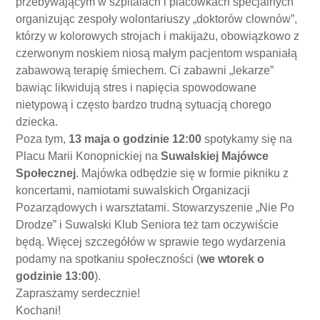
przebywającym w szpitalach i placówkach specjalnych
organizując zespoły wolontariuszy „doktorów clownów”,
którzy w kolorowych strojach i makijażu, obowiązkowo z
czerwonym noskiem niosą małym pacjentom wspaniałą
zabawową terapię śmiechem. Ci zabawni „lekarze”
bawiąc likwidują stres i napięcia spowodowane
nietypową i często bardzo trudną sytuacją chorego
dziecka.
Poza tym,
13 maja o godzinie 12:00
spotykamy się na
Placu Marii Konopnickiej na
Suwalskiej Majówce
Społecznej
. Majówka odbędzie się w formie pikniku z
koncertami, namiotami suwalskich Organizacji
Pozarządowych i warsztatami. Stowarzyszenie „Nie Po
Drodze” i Suwalski Klub Seniora też tam oczywiście
będą. Więcej szczegółów w sprawie tego wydarzenia
podamy na spotkaniu społeczności (
we wtorek o
godzinie 13:00
).
Zapraszamy serdecznie!
Kochani!