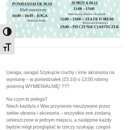
Toggle High Contrast
Toggle Font size
Uwaga, uwaga! Szykujcie ciuchy i inne akcesoria na
wymianę – w poniedziałek (23.10) o 13:00 robimy
jesienną WYMIENIALNIĘ!
?
?
?
Na czym to polega?
Niech każdy/a z Was przyniesie nieużywane przez
siebie ubrania i akcesoria – wszystkie one zostaną
umieszczone w jednym miejscu, a następnie każdy
będzie mógł przeglądać te rzeczy szukając czegoś