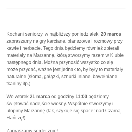
Kochani seniorzy, w najbliższy poniedziałek,
20 marca
zapraszamy na gry karciane, planszowe i rozmowy przy
kawie i herbacie. Tego dnia będziemy również zbierali
materiały na Marzannę, którą stworzymy razem w Klubie
następnego dnia. Można przynosić wszystko co się
może przydać, ważne jest jednak to, by były to materiały
naturalne (słoma, gałązki, sznurki lniane, bawełniane
tkaniny itp.).
We wtorek
21 marca
od godziny
11:00
będziemy
świętować nadejście wiosny. Wspólnie stworzymy i
utopimy Marzannę (tak, szykuje się spacer nad Czarną
Hańczę!).
Zapraszamy serdecznie!