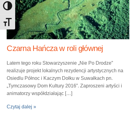
Toggle High Contrast
Toggle Font size
Czarna Hańcza w roli głównej
Latem tego roku Stowarzyszenie „Nie Po Drodze”
realizuje projekt lokalnych rezydencji artystycznych na
Osiedlu Północ i Kaczym Dołku w Suwałkach pn.
„Tymczasowy Dom Kultury 2016”. Zaproszeni artyści i
animatorzy współdziałając […]
Czytaj dalej »