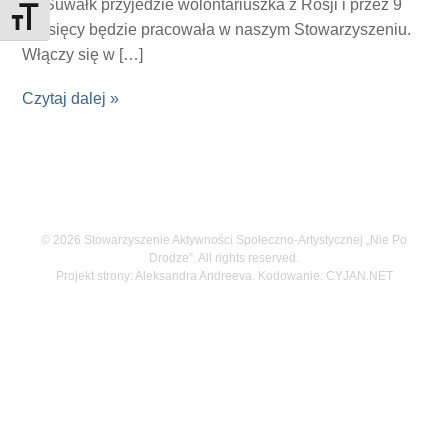
do Suwałk przyjedzie wolontariuszka z Rosji i przez 9
Toggle Font size
miesięcy będzie pracowała w naszym Stowarzyszeniu.
Włączy się w […]
Czytaj dalej »
© 2026 Stowarzyszenie Aktywności Społeczno-Artystycznej „Nie Po
Drodze”. All rights reserved.
Projekt strony: Aleksandra Andreeva. Kodowanie:
CYJAN.NET