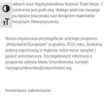
Suwałkach oraz międzynarodowy festiwal Teatr-Akcje. Z
Toggle High Contrast
wykształcenia jest graficzką, dlatego podczas swojego
pobytu będzie pracowała nad designem materiałów
promocyjnych Stowarzyszenia.
Toggle Font size
Nasza organizacja przystąpiła do unijnego programu
„Wolontariat Europejski” w grudniu 2010 roku. Jesteśmy
jedyną organizacją w regionie, która może wysyłać i
gościć wolontariuszy. Szczegółowych informacji o
programie udziela Marta Grzymkowska, kontakt:
martagrzymkowska@niepodrodze.org.
Komentarze zablokowane