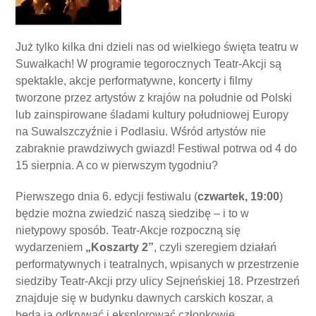
Już tylko kilka dni dzieli nas od wielkiego święta teatru w
Suwałkach! W programie tegorocznych Teatr-Akcji są
spektakle, akcje performatywne, koncerty i filmy
tworzone przez artystów z krajów na południe od Polski
lub zainspirowane śladami kultury południowej Europy
na Suwalszczyźnie i Podlasiu. Wśród artystów nie
zabraknie prawdziwych gwiazd! Festiwal potrwa od 4 do
15 sierpnia. A co w pierwszym tygodniu?
Pierwszego dnia 6. edycji festiwalu (
czwartek, 19:00
)
będzie można zwiedzić naszą siedzibę – i to w
nietypowy sposób. Teatr-Akcje rozpoczną się
wydarzeniem
„Koszarty 2”
, czyli szeregiem działań
performatywnych i teatralnych, wpisanych w przestrzenie
siedziby Teatr-Akcji przy ulicy Sejneńskiej 18. Przestrzeń
znajduje się w budynku dawnych carskich koszar, a
będą ją odkrywać i eksplorować członkowie