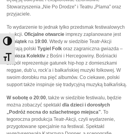
Stowarzyszenia „Nie Po Drodze” i Teatru „Plama” oraz
przyjaciele.
To wydarzenie to jednak tylko przedsmak festiwalowych
atrakcji.
Oficjalne otwarcie
imprezy zaplanowane jest
na
piątek
na
19:00
. Wtedy w siedzibie Teatr-Akcji
Toggle High Contrast
zagrają polski
Tygiel Folk
oraz zagraniczna gwiazda –
Dubioza Kolektiv
z Bośni i Hercegowiny. Bośniacki
Toggle Font size
zespół reprezentuje gatunek hip-hop z domieszkami
reggae, dub’u, rock’a i bałkańskiej muzyki folkowej. W
swoim dorobku ma pięć albumów. Co ciekawe, polski
support także inspiruje się tradycyjną muzyką bałkańską.
W sobotę o 20:00
, także w siedzibie festiwalu, będzie
można zobaczyć spektakl
dla dzieci i dorosłych
„Podróż nocna do szlachetnego miejsca”
. To
tegoroczna produkcja Teatr-Akcji, czyli wydarzenie,
przygotowane specjalnie na festiwal. Spektakl
wyreżyserowała Katarzyna Donner, a scenografię