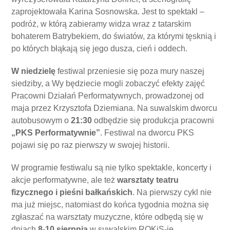
zaprojektowała Karina Sosnowska. Jest to spektakl –
podróż, w którą zabieramy widza wraz z tatarskim
bohaterem Batrybekiem, do światów, za którymi tęsknią i
po których błąkają się jego dusza, cień i oddech.
W niedzielę
festiwal przeniesie się poza mury naszej
siedziby, a Wy będziecie mogli zobaczyć efekty zajęć
Pracowni Działań Performatywnych, prowadzonej od
maja przez Krzysztofa Dziemiana. Na suwalskim dworcu
autobusowym o
21:30
odbędzie się produkcja pracowni
„PKS Performatywnie”
. Festiwal na dworcu PKS
pojawi się po raz pierwszy w swojej historii.
W programie festiwalu są nie tylko spektakle, koncerty i
akcje performatywne, ale też
warsztaty teatru
fizycznego i pieśni bałkańskich
. Na pierwszy cykl nie
ma już miejsc, natomiast do końca tygodnia można się
zgłaszać na warsztaty muzyczne, które odbędą się w
dniach
8‑10 sierpnia
w suwalskim ROKiS-ie.