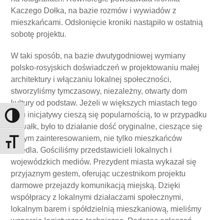
Kaczego Dołka, na bazie rozmów i wywiadów z
mieszkańcami. Odsłonięcie kroniki nastąpiło w ostatnią
sobotę projektu.
W taki sposób, na bazie dwutygodniowej wymiany
polsko-rosyjskich doświadczeń w projektowaniu małej
architektury i włączaniu lokalnej społeczności,
stworzyliśmy tymczasowy, niezależny, otwarty dom
kultury od podstaw. Jeżeli w większych miastach tego
typu inicjatywy cieszą się popularnością, to w przypadku
Toggle High Contrast
Suwałk, było to działanie dość oryginalne, cieszące się
dużym zainteresowaniem, nie tylko mieszkańców
Toggle Font size
osiedla. Gościliśmy przedstawicieli lokalnych i
wojewódzkich mediów. Prezydent miasta wykazał się
przyjaznym gestem, oferując uczestnikom projektu
darmowe przejazdy komunikacją miejską. Dzięki
współpracy z lokalnymi działaczami społecznymi,
lokalnym barem i spółdzielnią mieszkaniową, mieliśmy