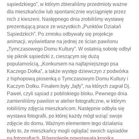
sąsiedzkiego”, w którym zbieraliśmy przedmioty ważne
dla mieszkańców lub spontanicznie wyciągnięte przez
nich z kieszeni. Następnego dnia zrobiliśmy wystawę
prezentującą prace ze wszystkich „Punktów Działań
Sąsiedzkich”. Po zmroku odbywały się projekcje
animacji, wyświetlane na jednej ze ścian pawilonu
„Tymczasowego Domu Kultury”. W ostatnią sobotę odbył
się piknik sąsiedzki z, cieszącym się dużą
popularnością, „Konkursem na najfajniejszego psa
Kaczego Dołka”, a także występ dziewczyn z podwórka
z hiphopową piosenką o Tymczasowym Domu Kultury i
Kaczym Dołku. Finałem były „fajfy”, na których zagrał Dj.
Paweł, czyli sąsiad z pobliskiego bloku. Pewnego dnia
zamieniliśmy pawilon w atelier fotograficzne, w którym
robiliśmy zdjęcia mieszkańcom. Następnie odbyła się
wystawa fotografii, po której każdy mógł wziąć swoje
zdjęcie do domu. Ważnym elementem tego działania
było to, że mieszkańcy mogli oglądać swoich sąsiadów
na fotografiach. Równolegle powstawała kronika