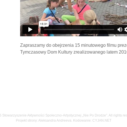
Zapraszamy do obejrzenia 15 minutowego filmu preze
Tymczasowy Dom Kultury zrealizowanego latem 2016
 Stowarzyszenie Aktywności Społeczno-Artystycznej „Nie Po Drodze”. All rights re
Projekt strony: Aleksandra Andreeva. Kodowanie:
CYJAN.NET