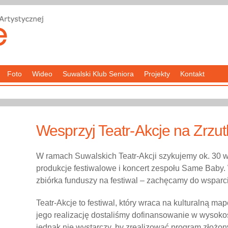
Foto
Wideo
Suwalski Klub Seniora
Projekty
Kontakt
Wesprzyj Teatr-Akcje na Zrzut
W ramach Suwalskich Teatr-Akcji szykujemy ok. 30 wy
produkcje festiwalowe i koncert zespołu Same Baby.
zbiórka funduszy na festiwal – zachęcamy do wsparci
Teatr-Akcje to festiwal, który wraca na kulturalną m
jego realizację dostaliśmy dofinansowanie w wysokośc
jednak nie wystarczy, by zrealizować program złożon