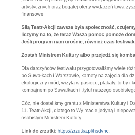
artystycznych oraz bogatej oferty wydarzeń towarzys
finansowe.
Siłą Teatr-Akcji zawsze była społeczność, czuje
liczymy na to, że teraz Wasza pomoc pomoże domk
Jeśli program nam urośnie, również czas festiwal
Zostań Ministrem Kultury albo przejedź się komb
Dla darczyńców festiwalu przygotowaliśmy wiele różn
po Suwałkach i Warszawie, karnety na zajęcia dla dzi
ekologiczny miód, wizyta w pasiece, plakaty, torby i 
kombajnem po Suwałkach i „tytuł naszego osobistego 
Cóż, nie dostaliśmy grantu z Ministerstwa Kultury i 
11. Teatr-Akcji, dlatego to Wy macie jedyną i niepo
osobistym Ministrem Kultury!
Link do zrzutki:
https://zrzutka.pl/hsdvnc.