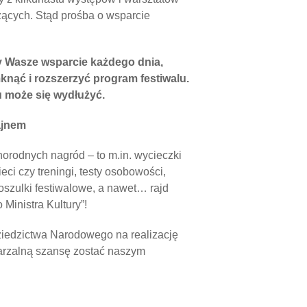
zących. Stąd prośba o wsparcie
my Wasze wsparcie każdego dnia,
nąć i rozszerzyć program festiwalu.
u może się wydłużyć.
ajnem
orodnych nagród – to m.in. wycieczki
eci czy treningi, testy osobowości,
koszulki festiwalowe, a nawet… rajd
Ministra Kultury”!
Dziedzictwa Narodowego na realizację
wtarzalną szansę zostać naszym