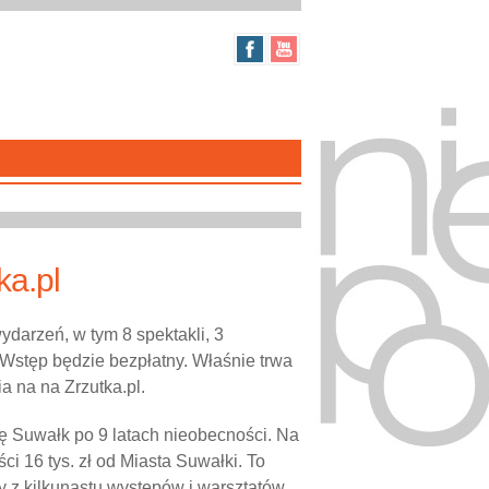
ka.pl
darzeń, w tym 8 spektakli, 3
 Wstęp będzie bezpłatny. Właśnie trwa
a na na Zrzutka.pl.
apę Suwałk po 9 latach nieobecności. Na
i 16 tys. zł od Miasta Suwałki. To
y z kilkunastu występów i warsztatów