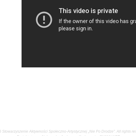
 Stowarzyszenie Aktywności Społeczno-Artystycznej „Nie Po Drodze”. All rights re