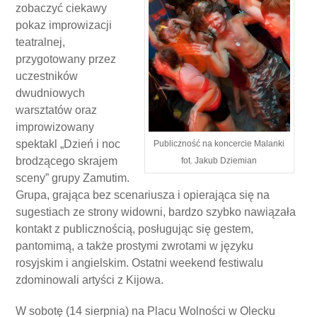
zobaczyć ciekawy
pokaz improwizacji
teatralnej,
przygotowany przez
uczestników
dwudniowych
warsztatów oraz
improwizowany
spektakl „Dzień i noc
Publiczność na koncercie Malanki
brodzącego skrajem
fot. Jakub Dziemian
sceny” grupy Zamutim.
Grupa, grająca bez scenariusza i opierająca się na
sugestiach ze strony widowni, bardzo szybko nawiązała
kontakt z publicznością, posługując się gestem,
pantomimą, a także prostymi zwrotami w języku
rosyjskim i angielskim. Ostatni weekend festiwalu
zdominowali artyści z Kijowa.
W sobotę (14 sierpnia) na Placu Wolności w Olecku