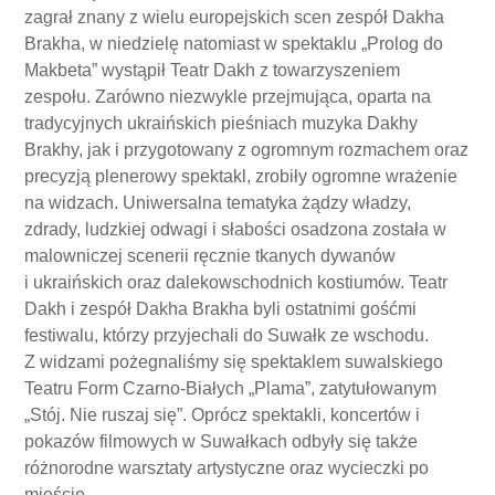
zagrał znany z wielu europejskich scen zespół Dakha
Brakha, w niedzielę natomiast w spektaklu „Prolog do
Makbeta” wystąpił Teatr Dakh z towarzyszeniem
zespołu. Zarówno niezwykle przejmująca, oparta na
tradycyjnych ukraińskich pieśniach muzyka Dakhy
Brakhy, jak i przygotowany z ogromnym rozmachem oraz
precyzją plenerowy spektakl, zrobiły ogromne wrażenie
na widzach. Uniwersalna tematyka żądzy władzy,
zdrady, ludzkiej odwagi i słabości osadzona została w
malowniczej scenerii ręcznie tkanych dywanów
i ukraińskich oraz dalekowschodnich kostiumów. Teatr
Dakh i zespół Dakha Brakha byli ostatnimi gośćmi
festiwalu, którzy przyjechali do Suwałk ze wschodu.
Z widzami pożegnaliśmy się spektaklem suwalskiego
Teatru Form Czarno-Białych „Plama”, zatytułowanym
„Stój. Nie ruszaj się”. Oprócz spektakli, koncertów i
pokazów filmowych w Suwałkach odbyły się także
różnorodne warsztaty artystyczne oraz wycieczki po
mieście.