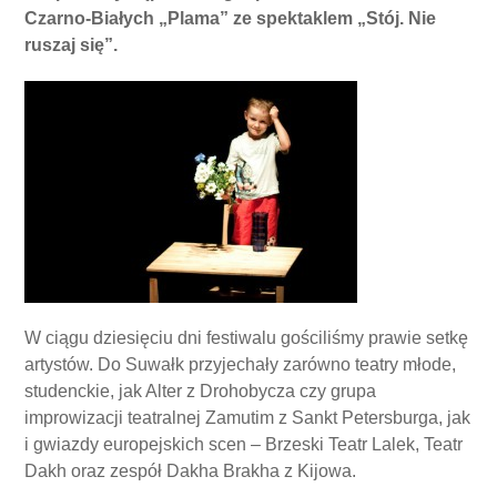
Czarno-Białych „Plama” ze spektaklem „Stój. Nie
ruszaj się”.
W ciągu dziesięciu dni festiwalu gościliśmy prawie setkę
artystów. Do Suwałk przyjechały zarówno teatry młode,
studenckie, jak Alter z Drohobycza czy grupa
improwizacji teatralnej Zamutim z Sankt Petersburga, jak
i gwiazdy europejskich scen – Brzeski Teatr Lalek, Teatr
Dakh oraz zespół Dakha Brakha z Kijowa.