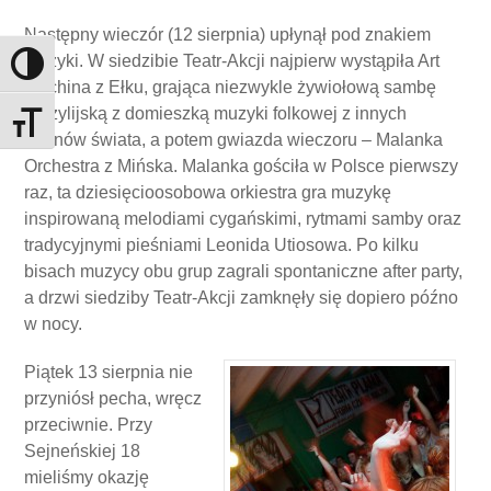
Następny wieczór (12 sierpnia) upłynął pod znakiem
muzyki. W siedzibie Teatr-Akcji najpierw wystąpiła Art
Toggle High Contrast
Machina z Ełku, grająca niezwykle żywiołową sambę
brazylijską z domieszką muzyki folkowej z innych
Toggle Font size
rejonów świata, a potem gwiazda wieczoru – Malanka
Orchestra z Mińska. Malanka gościła w Polsce pierwszy
raz, ta dziesięcioosobowa orkiestra gra muzykę
inspirowaną melodiami cygańskimi, rytmami samby oraz
tradycyjnymi pieśniami Leonida Utiosowa. Po kilku
bisach muzycy obu grup zagrali spontaniczne after party,
a drzwi siedziby Teatr-Akcji zamknęły się dopiero późno
w nocy.
Piątek 13 sierpnia nie
przyniósł pecha, wręcz
przeciwnie. Przy
Sejneńskiej 18
mieliśmy okazję