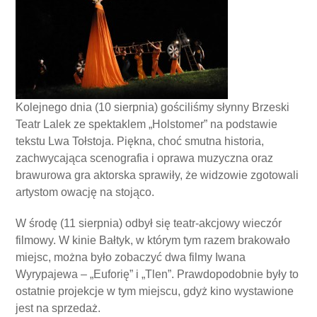
Kolejnego dnia (10 sierpnia) gościliśmy słynny Brzeski
Teatr Lalek ze spektaklem „Holstomer” na podstawie
tekstu Lwa Tołstoja. Piękna, choć smutna historia,
zachwycająca scenografia i oprawa muzyczna oraz
brawurowa gra aktorska sprawiły, że widzowie zgotowali
artystom owację na stojąco.
W środę (11 sierpnia) odbył się teatr-akcjowy wieczór
filmowy. W kinie Bałtyk, w którym tym razem brakowało
miejsc, można było zobaczyć dwa filmy Iwana
Wyrypajewa – „Euforię” i „Tlen”. Prawdopodobnie były to
ostatnie projekcje w tym miejscu, gdyż kino wystawione
jest na sprzedaż.