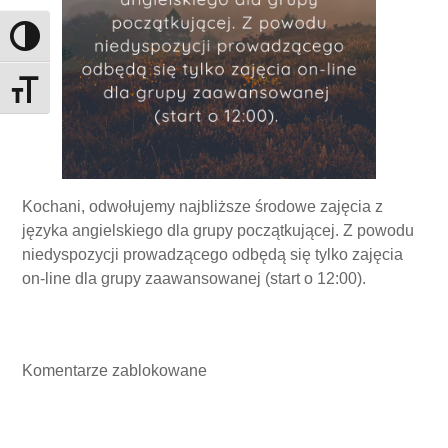
Toggle High Contrast
Toggle Font size
Kochani, odwołujemy najbliższe środowe zajęcia z
języka angielskiego dla grupy początkującej. Z powodu
niedyspozycji prowadzącego odbędą się tylko zajęcia
on-line dla grupy zaawansowanej (start o 12:00).
Komentarze zablokowane