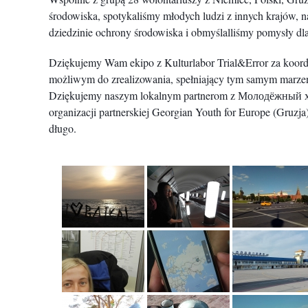
środowiska, spotykaliśmy młodych ludzi z innych krajów,
dziedzinie ochrony środowiska i obmyślalliśmy pomysły dl
Dziękujemy Wam ekipo z Kulturlabor Trial&Error za koordyna
możliwym do zrealizowania, spełniający tym samym marzeni
Dziękujemy naszym lokalnym partnerom z Молодёжный х
organizacji partnerskiej Georgian Youth for Europe (Gruzj
długo.