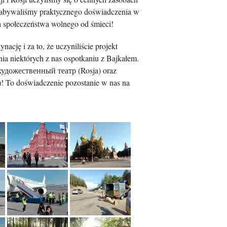
 nabywaliśmy praktycznego doświadczenia w
a społeczeństwa wolnego od śmieci!
cję i za to, że uczyniliście projekt
a niektórych z nas ospotkaniu z Bajkałem.
удожественный театр (Rosja) oraz
a)! To doświadczenie pozostanie w nas na