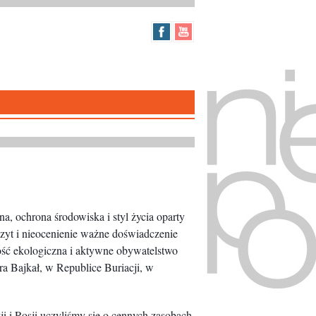
a, ochrona środowiska i styl życia oparty
zyt i nieocenienie ważne doświadczenie
ość ekologiczna i aktywne obywatelstwo
ra Bajkał, w Republice Buriacji, w
i i Rosji uczyliśmy się o cennych zasobach