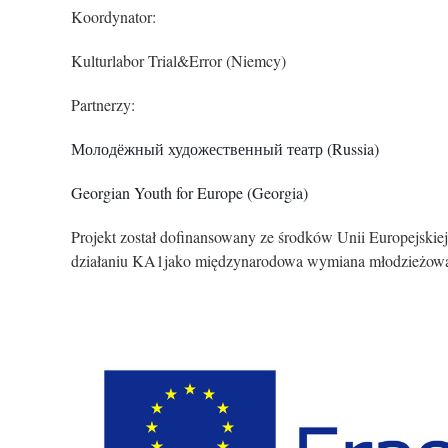
Koordynator:
Kulturlabor Trial&Error (Niemcy)
Partnerzy:
Молодёжный художественный театр (Russia)
Georgian Youth for Europe (Georgia)
Projekt został dofinansowany ze środków Unii Europejs
działaniu KA1jako międzynarodowa wymiana młodzieżow