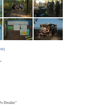
OW]
►
Po Drodze”