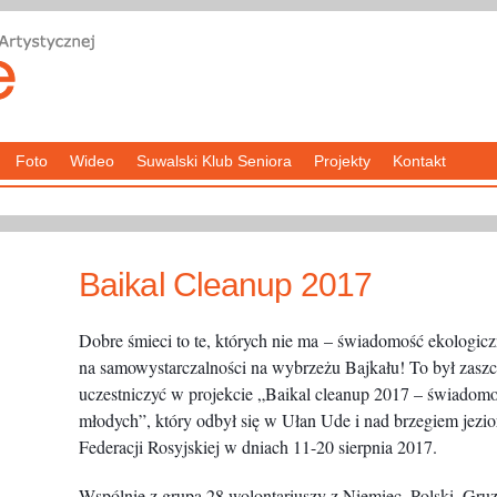
Foto
Wideo
Suwalski Klub Seniora
Projekty
Kontakt
Baikal Cleanup 2017
Dobre śmieci to te, których nie ma – świadomość ekologiczn
na samowystarczalności na wybrzeżu Bajkału! To był zaszc
uczestniczyć w projekcie „Baikal cleanup 2017 – świadom
młodych”, który odbył się w Ułan Ude i nad brzegiem jezio
Federacji Rosyjskiej w dniach 11-20 sierpnia 2017.
Wspólnie z grupą 28 wolontariuszy z Niemiec, Polski, Gruzj