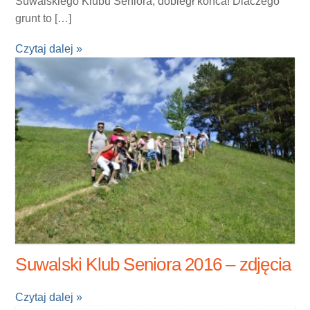
Suwalskiego Klubu Seniora, dobiegł końca! Dlaczego
grunt to […]
Czytaj dalej »
Suwalski Klub Seniora 2016 – zdjęcia
Czytaj dalej »