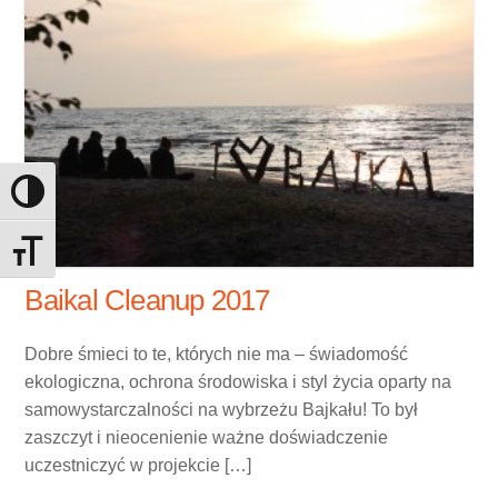
Toggle High Contrast
Toggle Font size
Baikal Cleanup 2017
Dobre śmieci to te, których nie ma – świadomość
ekologiczna, ochrona środowiska i styl życia oparty na
samowystarczalności na wybrzeżu Bajkału! To był
zaszczyt i nieocenienie ważne doświadczenie
uczestniczyć w projekcie […]