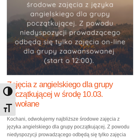
Zajęcia z angielskiego dla grupy
początkującej w środę 10.03.
Toggle High Contrast
odwołane
Toggle Font size
Kochani, odwołujemy najbliższe środowe zajęcia z
języka angielskiego dla grupy początkującej. Z powodu
niedyspozycji prowadzącego odbędą się tylko zajęcia