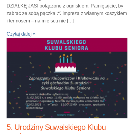
DZIAŁKĘ JASI połączone z ogniskiem. Pamiętajcie, by
zabrać ze sobą pączka 🙂 Impreza z własnym koszykiem
i termosem – na miejscu nie […]
Czytaj dalej »
5. Urodziny Suwalskiego Klubu