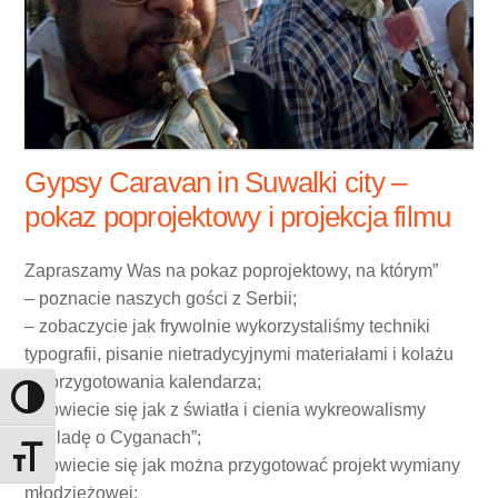
Gypsy Caravan in Suwalki city –
pokaz poprojektowy i projekcja filmu
Zapraszamy Was na pokaz poprojektowy, na którym”
– poznacie naszych gości z Serbii;
– zobaczycie jak frywolnie wykorzystaliśmy techniki
typografii, pisanie nietradycyjnymi materiałami i kolażu
do przygotowania kalendarza;
Toggle High Contrast
– dowiecie się jak z światła i cienia wykreowalismy
„Balladę o Cyganach”;
Toggle Font size
– dowiecie się jak można przygotować projekt wymiany
młodzieżowej;