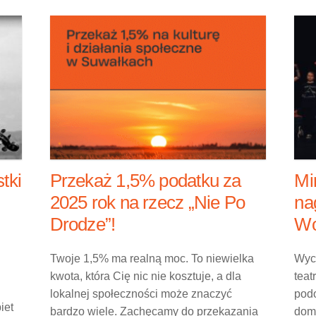
tki
Przekaż 1,5% podatku za
Mi
2025 rok na rzecz „Nie Po
na
Drodze”!
Wo
Twoje 1,5% ma realną moc. To niewielka
Wyc
kwota, która Cię nic nie kosztuje, a dla
teat
lokalnej społeczności może znaczyć
podo
iet
bardzo wiele. Zachęcamy do przekazania
domu