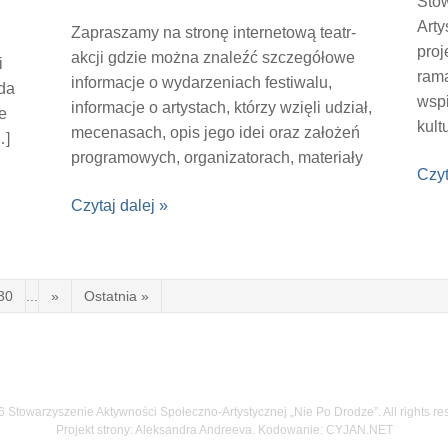
Sto
Arty
Zapraszamy na stronę internetową teatr-
proj
akcji gdzie można znaleźć szczegółowe
i
rama
informacje o wydarzeniach festiwalu,
 da
wspi
informacje o artystach, którzy wzięli udział,
e
kult
mecenasach, opis jego idei oraz założeń
…]
stym
programowych, organizatorach, materiały
Czyt
promocyjne, informacje […]
Czytaj dalej »
30
...
»
Ostatnia »
 Stowarzyszenie Aktywności Społeczno-Artystycznej „Nie Po Drodze”. All rights re
Projekt strony: Aleksandra Andreeva. Kodowanie:
CYJAN.NET