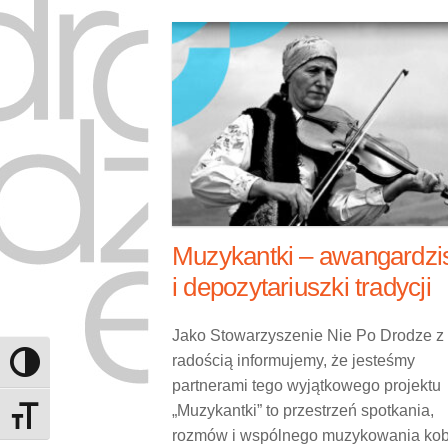
Muzykantki – awangardzis
i depozytariuszki tradycji
Jako Stowarzyszenie Nie Po Drodze z
radością informujemy, że jesteśmy
Toggle High Contrast
partnerami tego wyjątkowego projektu
„Muzykantki” to przestrzeń spotkania,
Toggle Font size
rozmów i wspólnego muzykowania kob