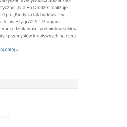
warzyszenie Aktywności Społeczno-
stycznej „Nie Po Drodze” realizuje
ekt pn. „Kiedyści tak budowali” w
ch Inwestycji A2.5.1 Program
erania działalności podmiotów sektora
ury i przemysłów kreatywnych na rzecz
ulowania ich rozwoju […]
aj dalej »
served.