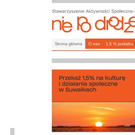
Strona główna
O nas
1,5 % podatku
k na rzecz
 21 lat, a w roku
ym możliwość