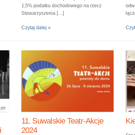
1,5% podatku dochodowego na rzecz
odwa
Stowarzyszenia […]
łącz
Czytaj dalej »
Czyt
11. Suwalskie Teatr-Akcje
Ki
i
2024