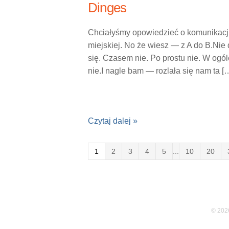
Dinges
Chciałyśmy opowiedzieć o komunikacj
miejskiej. No że wiesz — z A do B.Nie
się. Czasem nie. Po prostu nie. W ogól
nie.I nagle bam — rozlała się nam ta [
Czytaj dalej »
1
2
3
4
5
...
10
20
© 2026