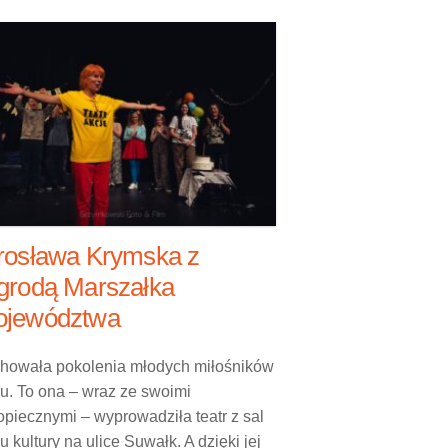
rosława Krymska z
grodą Marszałka
jewództwa
howała pokolenia młodych miłośników
ru. To ona – wraz ze swoimi
piecznymi – wyprowadziła teatr z sal
 kultury na ulice Suwałk. A dzięki jej