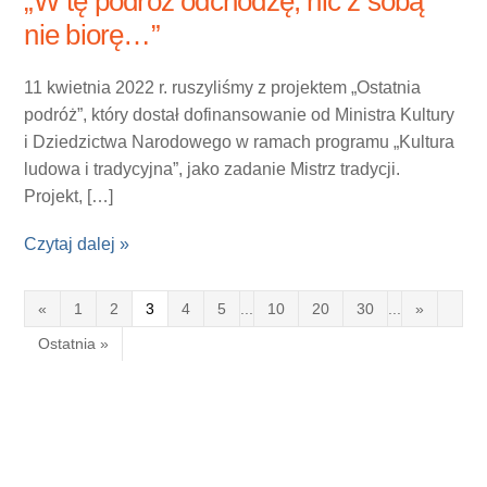
„W tę podróż odchodzę, nic z sobą
nie biorę…”
11 kwietnia 2022 r. ruszyliśmy z projektem „Ostatnia
podróż”, który dostał dofinansowanie od Ministra Kultury
i Dziedzictwa Narodowego w ramach programu „Kultura
ludowa i tradycyjna”, jako zadanie Mistrz tradycji.
Projekt, […]
Czytaj dalej »
«
1
2
3
4
5
...
10
20
30
...
»
Ostatnia »