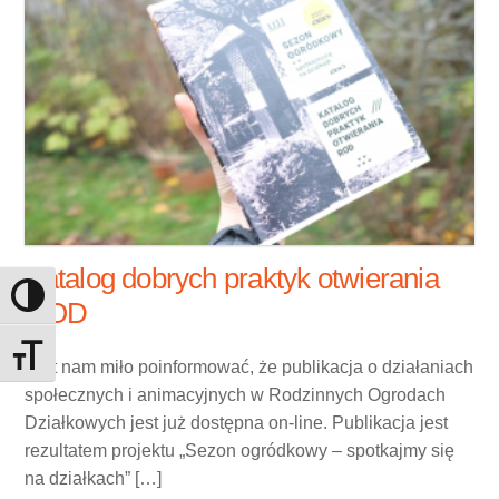
Katalog dobrych praktyk otwierania
Toggle High Contrast
ROD
Toggle Font size
Jest nam miło poinformować, że publikacja o działaniach
społecznych i animacyjnych w Rodzinnych Ogrodach
Działkowych jest już dostępna on-line. Publikacja jest
rezultatem projektu „Sezon ogródkowy – spotkajmy się
na działkach” […]