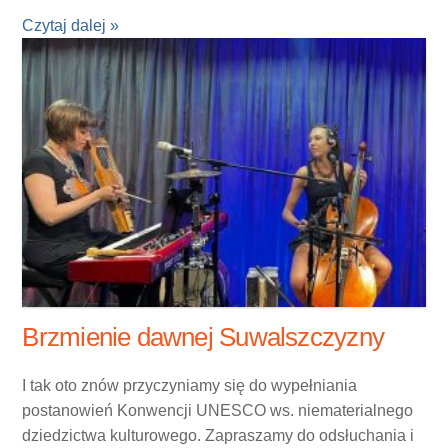
Czytaj dalej »
Brzmienie dawnej Suwalszczyzny
I tak oto znów przyczyniamy się do wypełniania
postanowień Konwencji UNESCO ws. niematerialnego
dziedzictwa kulturowego. Zapraszamy do odsłuchania i